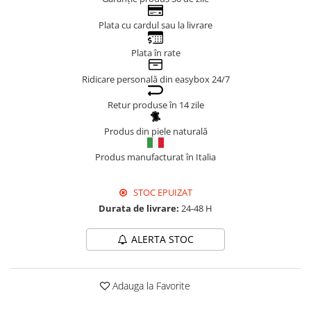
Genți Negre
Plata cu cardul sau la livrare
Genți Nude
Plata în rate
Genți Portocalii
Genți Roze
Ridicare personală din easybox 24/7
Genți Roșii
Retur produse în 14 zile
Genți Taupe
Genți Turcoaz
Produs din piele naturală
Genți Verzi
Produs manufacturat în Italia
STOC EPUIZAT
Durata de livrare:
24-48 H
ALERTA STOC
Adauga la Favorite