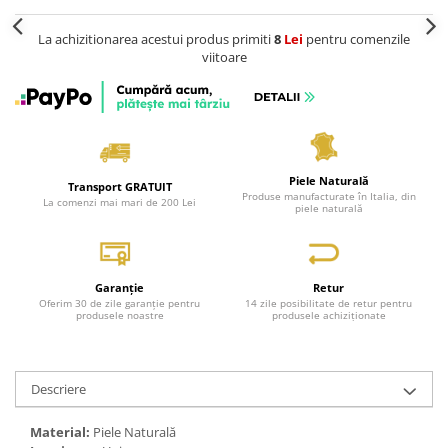
La achizitionarea acestui produs primiti
8
Lei
pentru comenzile
viitoare
Piele Naturală
Transport GRATUIT
Produse manufacturate în Italia, din
La comenzi mai mari de 200 Lei
piele naturală
Garanție
Retur
Oferim 30 de zile garanție pentru
14 zile posibilitate de retur pentru
produsele noastre
produsele achiziționate
Descriere
Material:
Piele Naturală