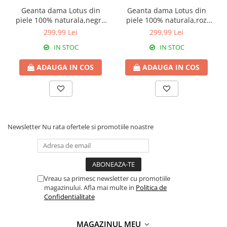
Geanta dama Lotus din
Geanta dama Lotus din
piele 100% naturala,negru
piele 100% naturala,roz
8233
prafuit 8233
299,99 Lei
299,99 Lei
IN STOC
IN STOC
ADAUGA IN COS
ADAUGA IN COS
Newsletter
Nu rata ofertele si promotiile noastre
Vreau sa primesc newsletter cu promotiile
magazinului. Afla mai multe in
Politica de
Confidentialitate
MAGAZINUL MEU