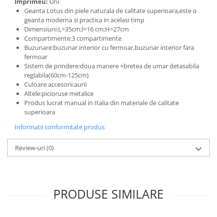
Imprimeu:
Uni
Geanta Lotus din piele naturala de calitate superioara,este o
geanta moderna si practica in acelasi timp
Dimensiuni:L=35cm;l=16 cm;H=27cm
Compartimente:3 compartimente
Buzunare:buzunar interior cu fermoar,buzunar interior fara
fermoar
Sistem de prindere:doua manere +bretea de umar detasabila
reglabila(60cm-125cm)
Culoare accesorii:aurii
Altele:picioruse metalice
Produs lucrat manual in Italia din materiale de calitate
superioara
Informatii conformitate produs
Review-uri
(0)
PRODUSE SIMILARE