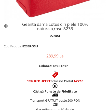
Culori Genți
Genti Aurii
Genti bleo
Genți Albastre
Geanta dama Lotus din piele 100%
Genți Albe
naturala,rosu 8233
Genți Argintii
Azzura
Genți Bej
Genți Bleumarin
Cod Produs:
8233ROSU
Genți Bordo
289,99 Lei
Genți Cafenii
Genți Caramel
Culoare:
rosu, rosie
::
Genți Coniac
Genți Corai
10% REDUCERE
folosind
Codul
AZZ10
Genți Crem
Genți Galbene
Câștigă
Puncte de Fidelitate
Genți Gri
Transport GRATUIT peste 200 RON
Genți Maro
Garanție produs 30 de zile
Genți Multicolore