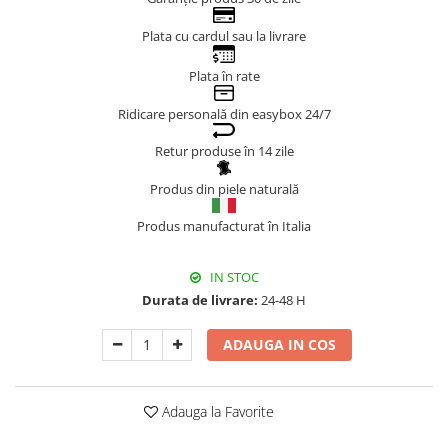
Genți Negre
Plata cu cardul sau la livrare
Genți Nude
Plata în rate
Genți Portocalii
Genți Roze
Ridicare personală din easybox 24/7
Genți Roșii
Retur produse în 14 zile
Genți Taupe
Genți Turcoaz
Produs din piele naturală
Genți Verzi
Produs manufacturat în Italia
IN STOC
Durata de livrare:
24-48 H
ADAUGA IN COS
Adauga la Favorite