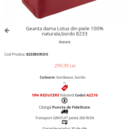
Culori Genți
Genti Aurii
Genti bleo
Genți Albastre
Geanta dama Lotus din piele 100%
Genți Albe
naturala,bordo 8233
Genți Argintii
Azzura
Genți Bej
Genți Bleumarin
Cod Produs:
8233BORDO
Genți Bordo
299,99 Lei
Genți Cafenii
Genți Caramel
Culoare:
bordeaux, bordo
::
Genți Coniac
Genți Corai
10% REDUCERE
folosind
Codul
AZZ10
Genți Crem
Genți Galbene
Câștigă
Puncte de Fidelitate
Genți Gri
Transport GRATUIT peste 200 RON
Genți Maro
Garanție produs 30 de zile
Genți Multicolore