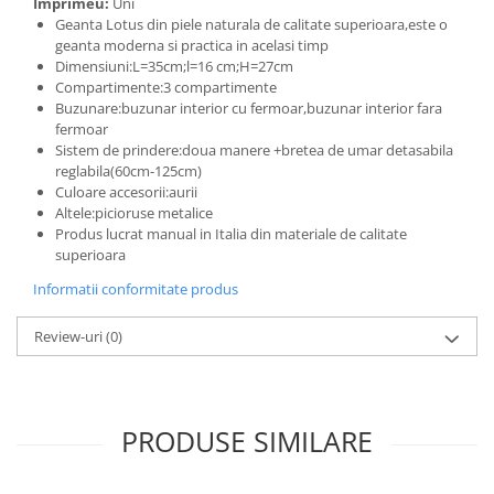
Imprimeu:
Uni
Geanta Lotus din piele naturala de calitate superioara,este o
geanta moderna si practica in acelasi timp
Dimensiuni:L=35cm;l=16 cm;H=27cm
Compartimente:3 compartimente
Buzunare:buzunar interior cu fermoar,buzunar interior fara
fermoar
Sistem de prindere:doua manere +bretea de umar detasabila
reglabila(60cm-125cm)
Culoare accesorii:aurii
Altele:picioruse metalice
Produs lucrat manual in Italia din materiale de calitate
superioara
Informatii conformitate produs
Review-uri
(0)
PRODUSE SIMILARE