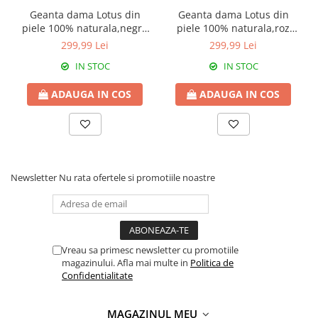
Geanta dama Lotus din
Geanta dama Lotus din
piele 100% naturala,negru
piele 100% naturala,roz
8233
prafuit 8233
299,99 Lei
299,99 Lei
IN STOC
IN STOC
ADAUGA IN COS
ADAUGA IN COS
Newsletter
Nu rata ofertele si promotiile noastre
Vreau sa primesc newsletter cu promotiile
magazinului. Afla mai multe in
Politica de
Confidentialitate
MAGAZINUL MEU