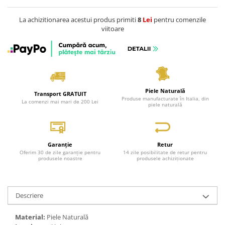
La achizitionarea acestui produs primiti
8
Lei
pentru comenzile
viitoare
Piele Naturală
Transport GRATUIT
Produse manufacturate în Italia, din
La comenzi mai mari de 200 Lei
piele naturală
Garanție
Retur
Oferim 30 de zile garanție pentru
14 zile posibilitate de retur pentru
produsele noastre
produsele achiziționate
Descriere
Material:
Piele Naturală