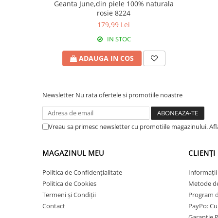
Geanta June,din piele 100% naturala
rosie 8224
179,99 Lei
IN STOC
ADAUGA IN COS
Newsletter
Nu rata ofertele si promotiile noastre
Vreau sa primesc newsletter cu promotiile magazinului. Af
MAGAZINUL MEU
CLIENȚI
Politica de Confidențialitate
Informații
Politica de Cookies
Metode de
Termeni și Condiții
Program de
Contact
PayPo: Cum
Garanție 