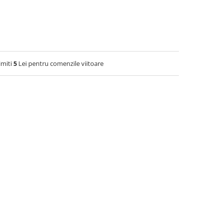
imiti
5
Lei pentru comenzile viitoare