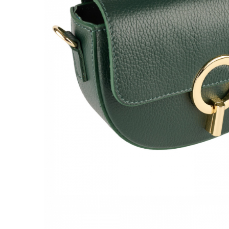
Culori Genți
Genti Aurii
Genti bleo
Genți Albastre
Genți Albe
Genți Argintii
Genți Bej
Genți Bleumarin
Genți Bordo
Genți Cafenii
Genți Caramel
Genți Coniac
Genți Corai
Genți Crem
Genți Galbene
Genți Gri
Genți Maro
Genți Multicolore