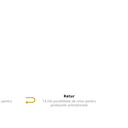
Retur
e pentru
14 zile posibilitate de retur pentru
e
produsele achiziționate