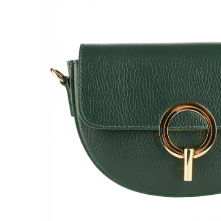
Genți Negre
Genți Nude
Genți Portocalii
Genți Roze
Genți Roșii
Genți Taupe
Genți Turcoaz
Genți Verzi