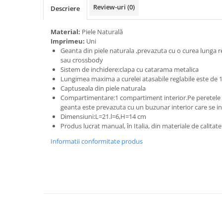
Review-uri
(0)
Descriere
Material:
Piele Naturală
Imprimeu:
Uni
Geanta din piele naturala ,prevazuta cu o curea lunga 
sau crossbody
Sistem de inchidere:clapa cu catarama metalica
Lungimea maxima a curelei atasabile reglabile este de 
Captuseala din piele naturala
Compartimentare:1 compartiment interior.Pe peretele 
geanta este prevazuta cu un buzunar interior care se i
Dimensiuni:L=21.l=6,H=14 cm
Produs lucrat manual, în Italia, din materiale de calitat
Informatii conformitate produs