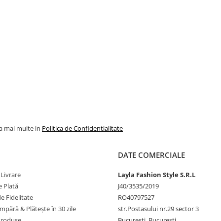
la mai multe in
Politica de Confidentialitate
DATE COMERCIALE
 Livrare
Layla Fashion Style S.R.L
 Plată
J40/3535/2019
 Fidelitate
RO40797527
pără & Plătește în 30 zile
str.Postasului nr.29 sector 3
Produse
București, Bucuresti