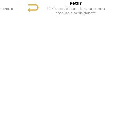
Retur
e pentru
14 zile posibilitate de retur pentru
e
produsele achiziționate