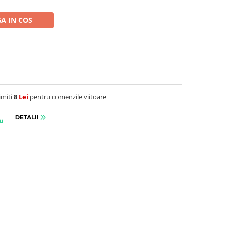
A IN COS
imiti
8
Lei
pentru comenzile viitoare