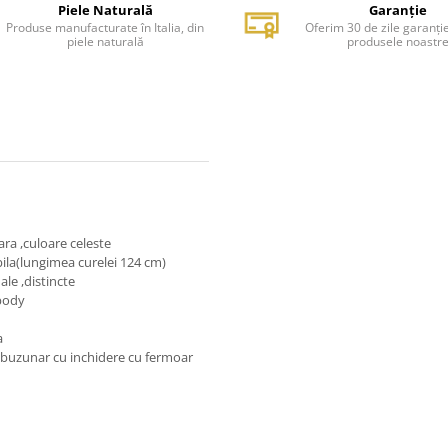
Piele Naturală
Garanție
Produse manufacturate în Italia, din
Oferim 30 de zile garanți
piele naturală
produsele noastr
ara ,culoare celeste
ila(lungimea curelei 124 cm)
le ,distincte
body
a
n buzunar cu inchidere cu fermoar