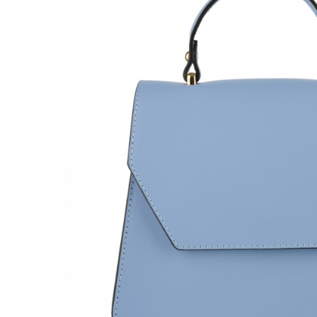
Genți Negre
Genți Nude
Genți Portocalii
Genți Roze
Genți Roșii
Genți Taupe
Genți Turcoaz
Genți Verzi