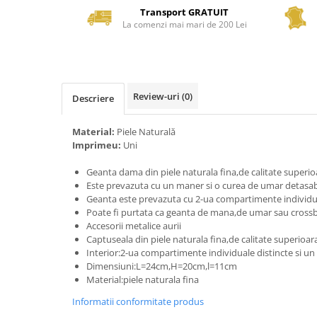
Transport GRATUIT
La comenzi mai mari de 200 Lei
Review-uri
(0)
Descriere
Material:
Piele Naturală
Imprimeu:
Uni
Geanta dama din piele naturala fina,de calitate superio
Este prevazuta cu un maner si o curea de umar detasab
Geanta este prevazuta cu 2-ua compartimente individua
Poate fi purtata ca geanta de mana,de umar sau cross
Accesorii metalice aurii
Captuseala din piele naturala fina,de calitate superioar
Interior:2-ua compartimente individuale distincte si u
Dimensiuni:L=24cm,H=20cm,l=11cm
Material:piele naturala fina
Informatii conformitate produs