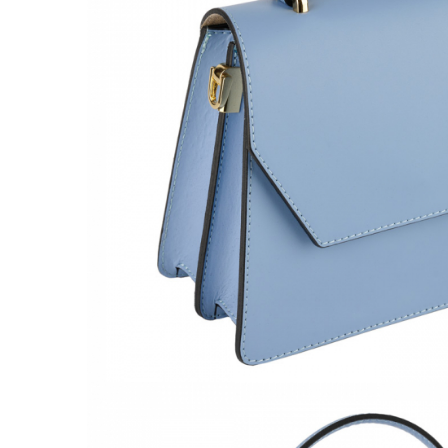
Culori Genți
Genti Aurii
Genti bleo
Genți Albastre
Genți Albe
Genți Argintii
Genți Bej
Genți Bleumarin
Genți Bordo
Genți Cafenii
Genți Caramel
Genți Coniac
Genți Corai
Genți Crem
Genți Galbene
Genți Gri
Genți Maro
Genți Multicolore