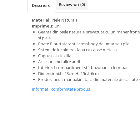
Review-uri
(0)
Descriere
Material:
Piele Naturală
Imprimeu:
Uni
Geanta din piele naturala,prevazuta cu un maner frontal
si piele.
Poate fi purtatata stil crossbody,de umar sau plic
Sistem de inchidere:clapa cu capse metalice
Captuseala textila
Accesorii metalice aurii
Interior:1 compartiment si 1 buzunar cu fermoar
Dimensiuni:L=28cm,H=15c,l=6cm
Produs lucrat manual,in Italia,din materiale de calitate
Informatii conformitate produs