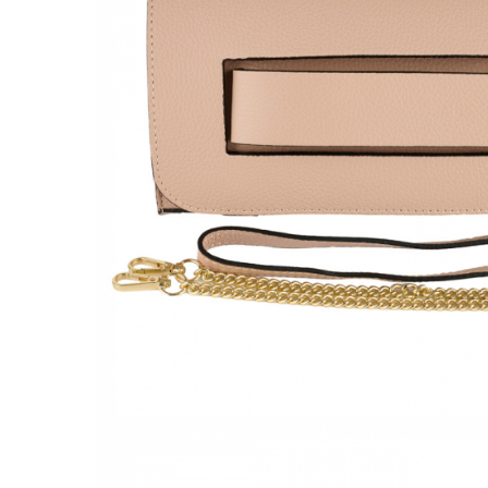
Culori Genți
Genti Aurii
Genti bleo
Genți Albastre
Genți Albe
Genți Argintii
Genți Bej
Genți Bleumarin
Genți Bordo
Genți Cafenii
Genți Caramel
Genți Coniac
Genți Corai
Genți Crem
Genți Galbene
Genți Gri
Genți Maro
Genți Multicolore