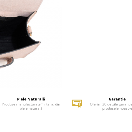
Piele Naturală
Garanție
Produse manufacturate în Italia, din
Oferim 30 de zile garanți
piele naturală
produsele noastr