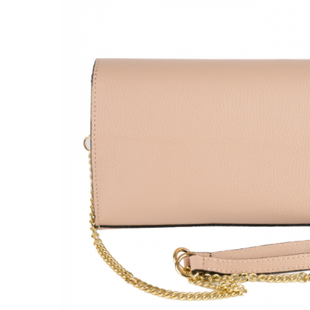
Genți Negre
Genți Nude
Genți Portocalii
Genți Roze
Genți Roșii
Genți Taupe
Genți Turcoaz
Genți Verzi