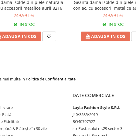
dama Isolde,din piele naturala
Geanta dama Isolde,din piele 
u accesorii metalice aurii 8216
coniac, cu accesorii metalice a
249,99 Lei
249,99 Lei
IN STOC
IN STOC
ADAUGA IN COS
ADAUGA IN COS
la mai multe in
Politica de Confidentialitate
DATE COMERCIALE
 Livrare
Layla Fashion Style S.R.L
 Plată
J40/3535/2019
 Fidelitate
RO40797527
pără & Plătește în 30 zile
str.Postasului nr.29 sector 3
Produse
București, Bucuresti