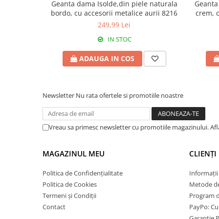
Geanta dama Isolde,din piele naturala
Geanta 
bordo, cu accesorii metalice aurii 8216
crem, c
249,99 Lei
IN STOC
ADAUGA IN COS
Newsletter
Nu rata ofertele si promotiile noastre
Vreau sa primesc newsletter cu promotiile magazinului. Af
MAGAZINUL MEU
CLIENȚI
Politica de Confidențialitate
Informații
Politica de Cookies
Metode de
Termeni și Condiții
Program de
Contact
PayPo: Cum
Garanție 