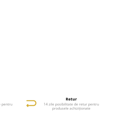
Retur
e pentru
14 zile posibilitate de retur pentru
e
produsele achiziționate