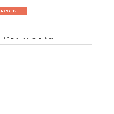
A IN COS
imiti
7
Lei pentru comenzile viitoare