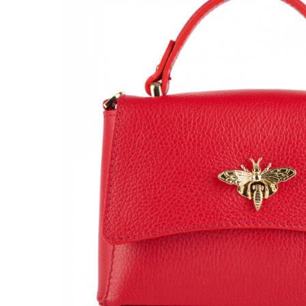
Genți Negre
Genți Nude
Genți Portocalii
Genți Roze
Genți Roșii
Genți Taupe
Genți Turcoaz
Genți Verzi