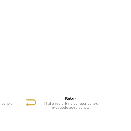
Retur
e pentru
14 zile posibilitate de retur pentru
e
produsele achiziționate