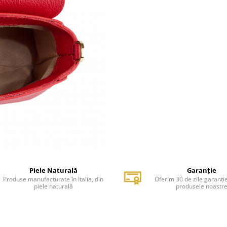
Piele Naturală
Garanție
Produse manufacturate în Italia, din
Oferim 30 de zile garanți
piele naturală
produsele noastr