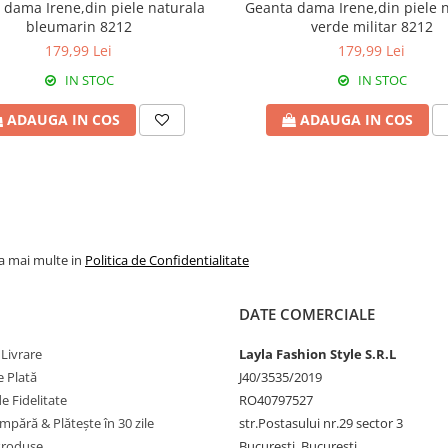
 dama Irene,din piele naturala
Geanta dama Irene,din piele 
bleumarin 8212
verde militar 8212
179,99 Lei
179,99 Lei
IN STOC
IN STOC
ADAUGA IN COS
ADAUGA IN COS
la mai multe in
Politica de Confidentialitate
DATE COMERCIALE
 Livrare
Layla Fashion Style S.R.L
 Plată
J40/3535/2019
 Fidelitate
RO40797527
pără & Plătește în 30 zile
str.Postasului nr.29 sector 3
Produse
București, Bucuresti