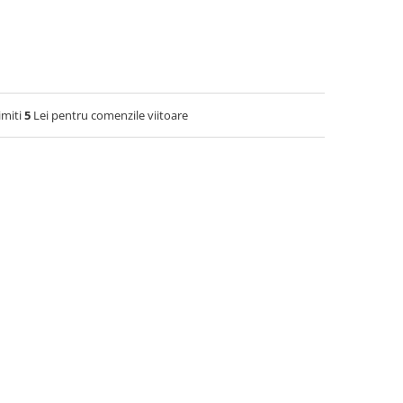
imiti
5
Lei pentru comenzile viitoare