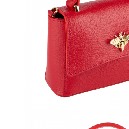
Culori Genți
Genti Aurii
Genti bleo
Genți Albastre
Genți Albe
Genți Argintii
Genți Bej
Genți Bleumarin
Genți Bordo
Genți Cafenii
Genți Caramel
Genți Coniac
Genți Corai
Genți Crem
Genți Galbene
Genți Gri
Genți Maro
Genți Multicolore