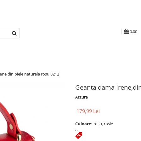
0,00
ne,din piele naturala rosu 8212
Geanta dama Irene,din
Azzura
179,99 Lei
Culoare:
roșu, rosie
::