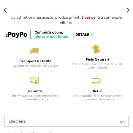
La achizitionarea acestui produs primiti
5
Lei
pentru comenzile
viitoare
Piele Naturală
Transport GRATUIT
Produse manufacturate în Italia, din
La comenzi mai mari de 200 Lei
piele naturală
Garanție
Retur
Oferim 30 de zile garanție pentru
14 zile posibilitate de retur pentru
produsele noastre
produsele achiziționate
Descriere