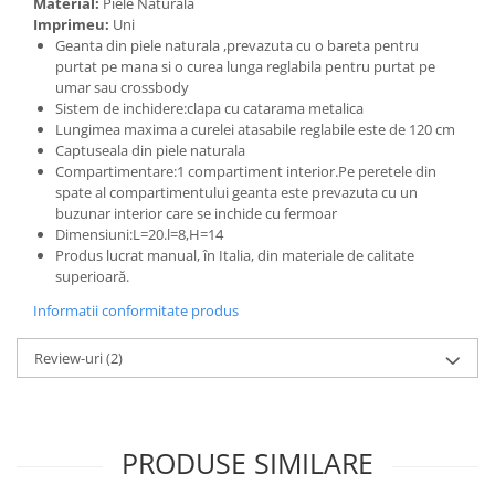
Material:
Piele Naturală
Imprimeu:
Uni
Geanta din piele naturala ,prevazuta cu o bareta pentru
purtat pe mana si o curea lunga reglabila pentru purtat pe
umar sau crossbody
Sistem de inchidere:clapa cu catarama metalica
Lungimea maxima a curelei atasabile reglabile este de 120 cm
Captuseala din piele naturala
Compartimentare:1 compartiment interior.Pe peretele din
spate al compartimentului geanta este prevazuta cu un
buzunar interior care se inchide cu fermoar
Dimensiuni:L=20.l=8,H=14
Produs lucrat manual, în Italia, din materiale de calitate
superioară.
Informatii conformitate produs
Review-uri
(2)
PRODUSE SIMILARE