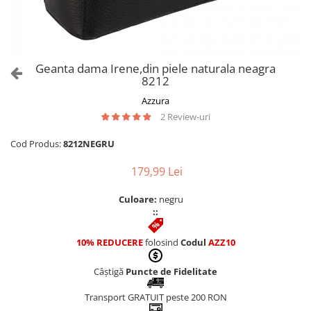
Culori Genți
Genti Aurii
Genti bleo
Genți Albastre
Geanta dama Irene,din piele naturala neagra
Genți Albe
8212
Genți Argintii
Azzura
Genți Bej
2 Review-uri
Genți Bleumarin
Cod Produs:
8212NEGRU
Genți Bordo
Genți Cafenii
179,99 Lei
Genți Caramel
Culoare:
negru
Genți Coniac
::
Genți Corai
Genți Crem
10% REDUCERE
folosind
Codul
AZZ10
Genți Galbene
Câștigă
Puncte de Fidelitate
Genți Gri
Genți Maro
Transport GRATUIT peste 200 RON
Genți Multicolore