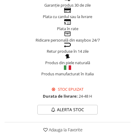
Garanție produs 30 de zile
Genți Negre
Genți Nude
Plata cu cardul sau la livrare
Genți Portocalii
Plata în rate
Genți Roze
Genți Roșii
Ridicare personală din easybox 24/7
Genți Taupe
Retur produse în 14 zile
Genți Turcoaz
Genți Verzi
Produs din piele naturală
Produs manufacturat în Italia
STOC EPUIZAT
Durata de livrare:
24-48 H
ALERTA STOC
Adauga la Favorite