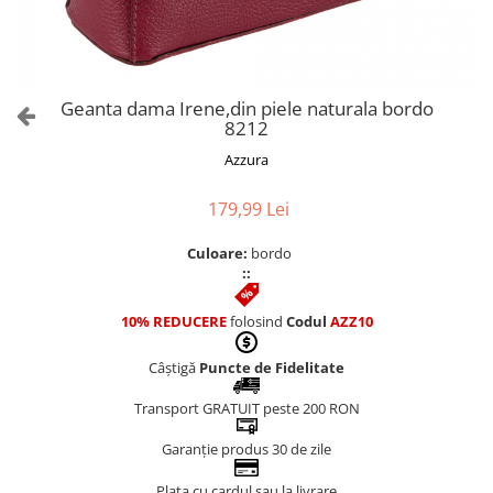
Culori Genți
Genti Aurii
Genti bleo
Genți Albastre
Geanta dama Irene,din piele naturala bordo
Genți Albe
8212
Genți Argintii
Azzura
Genți Bej
Genți Bleumarin
179,99 Lei
Genți Bordo
Culoare:
bordo
Genți Cafenii
::
Genți Caramel
Genți Coniac
10% REDUCERE
folosind
Codul
AZZ10
Genți Corai
Câștigă
Puncte de Fidelitate
Genți Crem
Genți Galbene
Transport GRATUIT peste 200 RON
Genți Gri
Garanție produs 30 de zile
Genți Maro
Plata cu cardul sau la livrare
Genți Multicolore