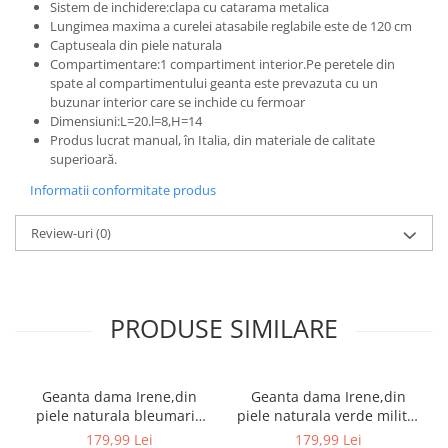
Sistem de inchidere:clapa cu catarama metalica
Lungimea maxima a curelei atasabile reglabile este de 120 cm
Captuseala din piele naturala
Compartimentare:1 compartiment interior.Pe peretele din
spate al compartimentului geanta este prevazuta cu un
buzunar interior care se inchide cu fermoar
Dimensiuni:L=20.l=8,H=14
Produs lucrat manual, în Italia, din materiale de calitate
superioară.
Informatii conformitate produs
Review-uri
(0)
PRODUSE SIMILARE
Geanta dama Irene,din
Geanta dama Irene,din
piele naturala bleumarin
piele naturala verde militar
8212
8212
179,99 Lei
179,99 Lei