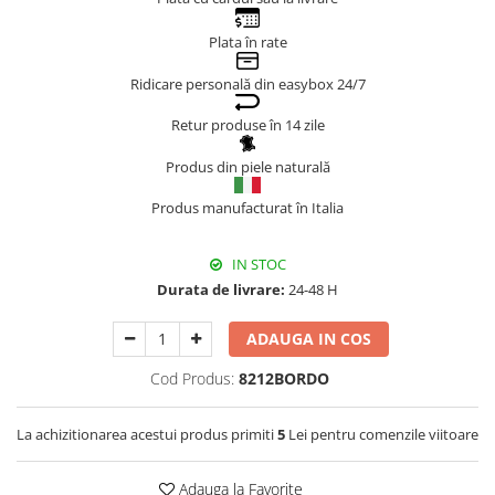
Genți Negre
Plata în rate
Genți Nude
Ridicare personală din easybox 24/7
Genți Portocalii
Genți Roze
Retur produse în 14 zile
Genți Roșii
Produs din piele naturală
Genți Taupe
Genți Turcoaz
Produs manufacturat în Italia
Genți Verzi
IN STOC
Durata de livrare:
24-48 H
ADAUGA IN COS
Cod Produs:
8212BORDO
La achizitionarea acestui produs primiti
5
Lei pentru comenzile viitoare
Adauga la Favorite