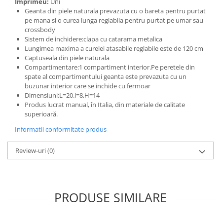
Imprimeu:
Uni
Geanta din piele naturala prevazuta cu o bareta pentru purtat
pe mana si o curea lunga reglabila pentru purtat pe umar sau
crossbody
Sistem de inchidere:clapa cu catarama metalica
Lungimea maxima a curelei atasabile reglabile este de 120 cm
Captuseala din piele naturala
Compartimentare:1 compartiment interior.Pe peretele din
spate al compartimentului geanta este prevazuta cu un
buzunar interior care se inchide cu fermoar
Dimensiuni:L=20.l=8,H=14
Produs lucrat manual, în Italia, din materiale de calitate
superioară.
Informatii conformitate produs
Review-uri
(0)
PRODUSE SIMILARE