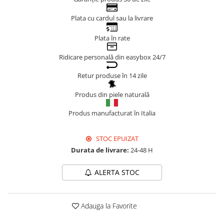
Genți Negre
Plata cu cardul sau la livrare
Genți Nude
Plata în rate
Genți Portocalii
Genți Roze
Ridicare personală din easybox 24/7
Genți Roșii
Retur produse în 14 zile
Genți Taupe
Genți Turcoaz
Produs din piele naturală
Genți Verzi
Produs manufacturat în Italia
STOC EPUIZAT
Durata de livrare:
24-48 H
ALERTA STOC
Adauga la Favorite