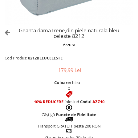
Culori Genți
Genti Aurii
Genti bleo
Genți Albastre
Geanta dama Irene,din piele naturala bleu
Genți Albe
celeste 8212
Genți Argintii
Azzura
Genți Bej
Genți Bleumarin
Cod Produs:
8212BLEUCELESTE
Genți Bordo
179,99 Lei
Genți Cafenii
Genți Caramel
Culoare:
bleu
::
Genți Coniac
Genți Corai
10% REDUCERE
folosind
Codul
AZZ10
Genți Crem
Genți Galbene
Câștigă
Puncte de Fidelitate
Genți Gri
Transport GRATUIT peste 200 RON
Genți Maro
Garanție produs 30 de zile
Genți Multicolore