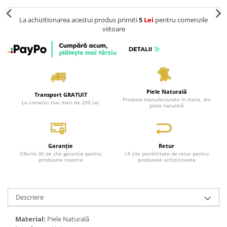
La achizitionarea acestui produs primiti
5
Lei
pentru comenzile
viitoare
Piele Naturală
Transport GRATUIT
Produse manufacturate în Italia, din
La comenzi mai mari de 200 Lei
piele naturală
Garanție
Retur
Oferim 30 de zile garanție pentru
14 zile posibilitate de retur pentru
produsele noastre
produsele achiziționate
Descriere
Material:
Piele Naturală