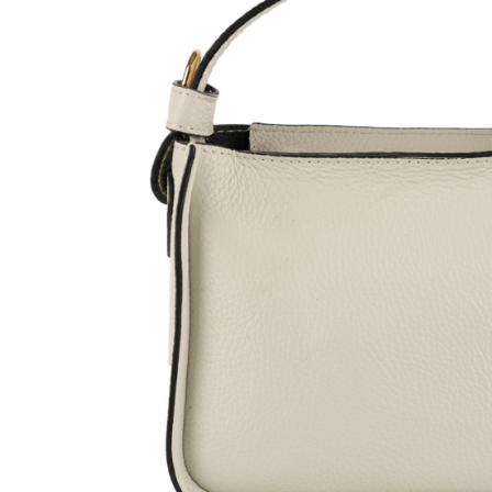
Genți Negre
Genți Nude
Genți Portocalii
Genți Roze
Genți Roșii
Genți Taupe
Genți Turcoaz
Genți Verzi