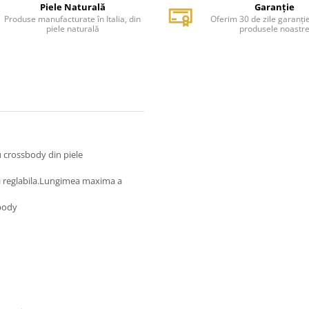
Piele Naturală
Garanție
Produse manufacturate în Italia, din
Oferim 30 de zile garanți
piele naturală
produsele noastr
 crossbody din piele
si reglabila.Lungimea maxima a
body