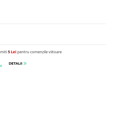
imiti
5
Lei
pentru comenzile viitoare