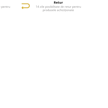
Retur
e pentru
14 zile posibilitate de retur pentru
e
produsele achiziționate