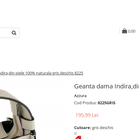
0,00
ira,din piele 100% naturala gris deschis 8225
Geanta dama Indira,din
Azzura
Cod Produs:
8225GRIS
195,99 Lei
Culoare:
gris deschis
::