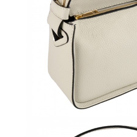
Culori Genți
Genti Aurii
Genti bleo
Genți Albastre
Genți Albe
Genți Argintii
Genți Bej
Genți Bleumarin
Genți Bordo
Genți Cafenii
Genți Caramel
Genți Coniac
Genți Corai
Genți Crem
Genți Galbene
Genți Gri
Genți Maro
Genți Multicolore