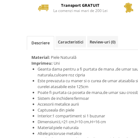
Transport GRATUIT
La comenzi mai mari de 200 Lei
Caracteristici
Review-uri
(0)
Descriere
Material:
Piele Naturală
Imprimeu:
Uni
Geanta dama pentru a fi purtata de mana ,de umar sau
naturala,culoare roz cipria
Este prevazuta cu maner si o curea de umar atasabila 
curelei atasabile este 125cm
Poate fi purtata ca poseta de mana,de umar sau cross
Sistem de inchidere:fermoar
Accesorii metalice aurii
Captuseala din piele
Interior:1 compartiment si 1 buzunar
Dimensiuni:L=21 cm,l=10 cm,H=16 cm
Material:piele naturala
Altele:picioruse metalice