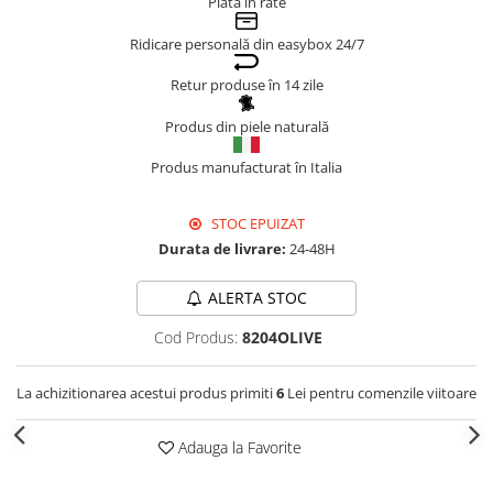
Plata în rate
Genți Negre
Ridicare personală din easybox 24/7
Genți Nude
Genți Portocalii
Retur produse în 14 zile
Genți Roze
Produs din piele naturală
Genți Roșii
Produs manufacturat în Italia
Genți Taupe
Genți Turcoaz
STOC EPUIZAT
Genți Verzi
Durata de livrare:
24-48H
ALERTA STOC
Cod Produs:
8204OLIVE
La achizitionarea acestui produs primiti
6
Lei pentru comenzile viitoare
Adauga la Favorite