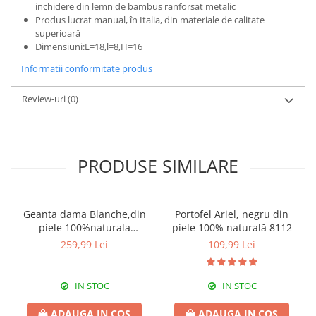
inchidere din lemn de bambus ranforsat metalic
Produs lucrat manual, în Italia, din materiale de calitate
superioară
Dimensiuni:L=18,l=8,H=16
Informatii conformitate produs
Review-uri
(0)
PRODUSE SIMILARE
Geanta dama Blanche,din
Portofel Ariel, negru din
piele 100%naturala
piele 100% naturală 8112
Italia,8246,negru
259,99 Lei
109,99 Lei
IN STOC
IN STOC
ADAUGA IN COS
ADAUGA IN COS