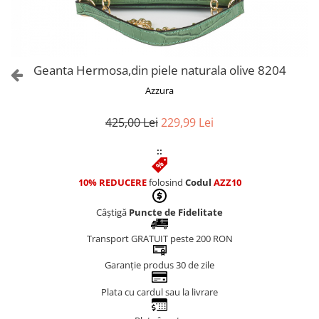
Culori Genți
Genti Aurii
Genti bleo
Genți Albastre
Geanta Hermosa,din piele naturala olive 8204
Genți Albe
Azzura
Genți Argintii
Genți Bej
425,00 Lei
229,99 Lei
Genți Bleumarin
::
Genți Bordo
Genți Cafenii
10% REDUCERE
folosind
Codul
AZZ10
Genți Caramel
Genți Coniac
Câștigă
Puncte de Fidelitate
Genți Corai
Transport GRATUIT peste 200 RON
Genți Crem
Genți Galbene
Garanție produs 30 de zile
Genți Gri
Plata cu cardul sau la livrare
Genți Maro
Genți Multicolore