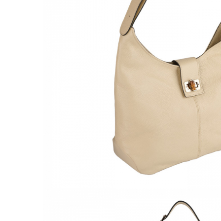
Culori Genți
Genti Aurii
Genti bleo
Genți Albastre
Genți Albe
Genți Argintii
Genți Bej
Genți Bleumarin
Genți Bordo
Genți Cafenii
Genți Caramel
Genți Coniac
Genți Corai
Genți Crem
Genți Galbene
Genți Gri
Genți Maro
Genți Multicolore