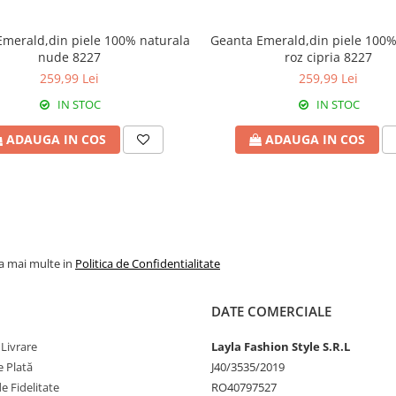
rald,din piele 100% naturala
Geanta Emerald,din piele 100%
nude 8227
roz cipria 8227
259,99 Lei
259,99 Lei
IN STOC
IN STOC
ADAUGA IN COS
ADAUGA IN COS
la mai multe in
Politica de Confidentialitate
DATE COMERCIALE
 Livrare
Layla Fashion Style S.R.L
 Plată
J40/3535/2019
 Fidelitate
RO40797527