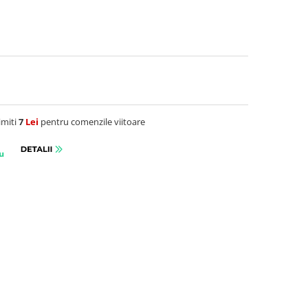
imiti
7
Lei
pentru comenzile viitoare