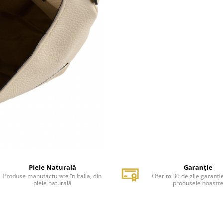
Piele Naturală
Garanție
Produse manufacturate în Italia, din
Oferim 30 de zile garanți
piele naturală
produsele noastr