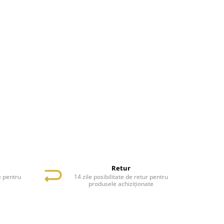
Retur
e pentru
14 zile posibilitate de retur pentru
e
produsele achiziționate