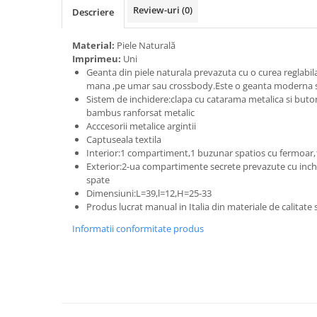
Review-uri
(0)
Descriere
Material:
Piele Naturală
Imprimeu:
Uni
Geanta din piele naturala prevazuta cu o curea reglabil
mana ,pe umar sau crossbody.Este o geanta moderna si 
Sistem de inchidere:clapa cu catarama metalica si buto
bambus ranforsat metalic
Acccesorii metalice argintii
Captuseala textila
Interior:1 compartiment,1 buzunar spatios cu fermoar,
Exterior:2-ua compartimente secrete prevazute cu inch
spate
Dimensiuni:L=39,l=12,H=25-33
Produs lucrat manual in Italia din materiale de calitate
Informatii conformitate produs