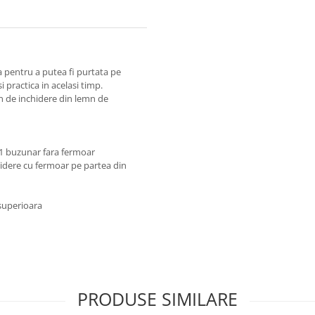
a pentru a putea fi purtata pe
practica in acelasi timp.
n de inchidere din lemn de
1 buzunar fara fermoar
idere cu fermoar pe partea din
 superioara
PRODUSE SIMILARE