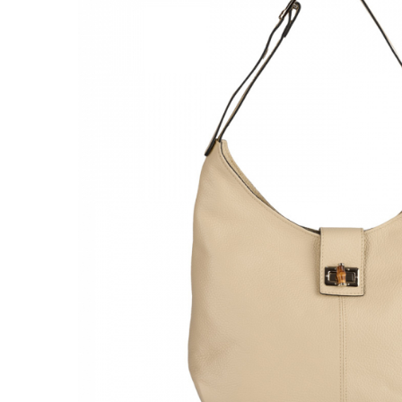
Genți Negre
Genți Nude
Genți Portocalii
Genți Roze
Genți Roșii
Genți Taupe
Genți Turcoaz
Genți Verzi