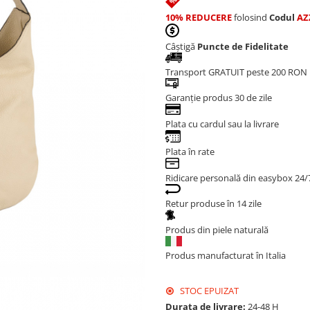
10% REDUCERE
folosind
Codul
AZ
Câștigă
Puncte de Fidelitate
Transport GRATUIT peste 200 RON
Garanție produs 30 de zile
Plata cu cardul sau la livrare
Plata în rate
Ridicare personală din easybox 24/
Retur produse în 14 zile
Produs din piele naturală
Produs manufacturat în Italia
STOC EPUIZAT
Durata de livrare:
24-48 H