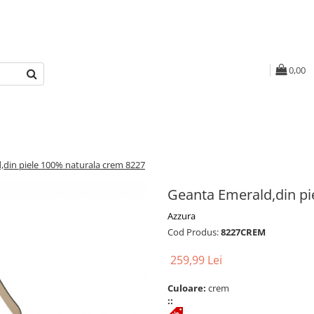
0,00
,din piele 100% naturala crem 8227
Geanta Emerald,din pi
Azzura
Cod Produs:
8227CREM
259,99 Lei
Culoare:
crem
::