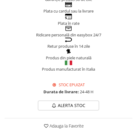
Genți Negre
Plata cu cardul sau la livrare
Genți Nude
Plata în rate
Genți Portocalii
Genți Roze
Ridicare personală din easybox 24/7
Genți Roșii
Retur produse în 14 zile
Genți Taupe
Genți Turcoaz
Produs din piele naturală
Genți Verzi
Produs manufacturat în Italia
STOC EPUIZAT
Durata de livrare:
24-48 H
ALERTA STOC
Adauga la Favorite