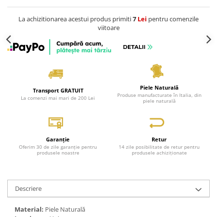
La achizitionarea acestui produs primiti
7
Lei
pentru comenzile
viitoare
Piele Naturală
Transport GRATUIT
Produse manufacturate în Italia, din
La comenzi mai mari de 200 Lei
piele naturală
Garanție
Retur
Oferim 30 de zile garanție pentru
14 zile posibilitate de retur pentru
produsele noastre
produsele achiziționate
Descriere
Material:
Piele Naturală