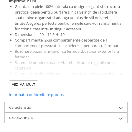
Imprimeu:
Uni
Geanta din piele 100%naturala cu design elegant si structura
practica,ideala pentru purtare zilnica.Se inchide rapid,ofera
spatiu bine organizat si adauga un plus de stil oricarei
tinute.Alegerea perfecta pentru femeile care vor rafinament si
functionalitate intr-un singur accesoriu.
Dimensiuni:L=20,l=12.5,H=19
Compartimente :2-ua compartimente despartite de 1
compartiment prevazut cu inchidere superioara cu fermoar
Buzunare:buzunar interior cu fermoar,buzunar exterior fara
fermoar
Sistem de prindere:maner +bareta de umar reglabila prin
catarama
Sistem de inchidere:fermoar + capse magnetice+clapa ingusta
cu capsa magnetica
VEZI MAI MULT
Altele:picioruse metalice
Produs lucrat manual in Italia din materiale de calitate
Informatii conformitate produs
superioara
Caracteristici
Review-uri
(0)