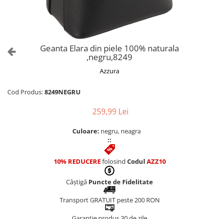
Culori Genți
Genti Aurii
Genti bleo
Genți Albastre
Geanta Elara din piele 100% naturala
Genți Albe
,negru,8249
Genți Argintii
Azzura
Genți Bej
Genți Bleumarin
Cod Produs:
8249NEGRU
Genți Bordo
259,99 Lei
Genți Cafenii
Genți Caramel
Culoare:
negru, neagra
::
Genți Coniac
Genți Corai
10% REDUCERE
folosind
Codul
AZZ10
Genți Crem
Genți Galbene
Câștigă
Puncte de Fidelitate
Genți Gri
Transport GRATUIT peste 200 RON
Genți Maro
Garanție produs 30 de zile
Genți Multicolore