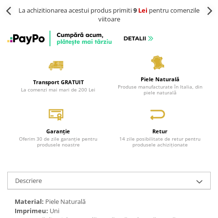
La achizitionarea acestui produs primiti
9
Lei
pentru comenzile
viitoare
Piele Naturală
Transport GRATUIT
Produse manufacturate în Italia, din
La comenzi mai mari de 200 Lei
piele naturală
Garanție
Retur
Oferim 30 de zile garanție pentru
14 zile posibilitate de retur pentru
produsele noastre
produsele achiziționate
Descriere
Material:
Piele Naturală
Imprimeu:
Uni