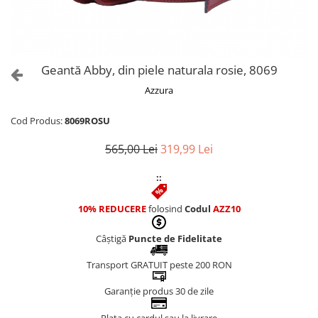
Culori Genți
Genti Aurii
Genti bleo
Genți Albastre
Geantă Abby, din piele naturala rosie, 8069
Genți Albe
Azzura
Genți Argintii
Genți Bej
Cod Produs:
8069ROSU
Genți Bleumarin
565,00 Lei
319,99 Lei
Genți Bordo
Genți Cafenii
::
Genți Caramel
Genți Coniac
10% REDUCERE
folosind
Codul
AZZ10
Genți Corai
Câștigă
Puncte de Fidelitate
Genți Crem
Genți Galbene
Transport GRATUIT peste 200 RON
Genți Gri
Garanție produs 30 de zile
Genți Maro
Genți Multicolore