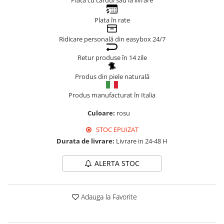
Plata cu cardul sau la livrare
Genți Negre
Plata în rate
Genți Nude
Genți Portocalii
Ridicare personală din easybox 24/7
Genți Roze
Retur produse în 14 zile
Genți Roșii
Produs din piele naturală
Genți Taupe
Genți Turcoaz
Produs manufacturat în Italia
Genți Verzi
Culoare:
rosu
STOC EPUIZAT
Durata de livrare:
Livrare in 24-48 H
ALERTA STOC
Adauga la Favorite