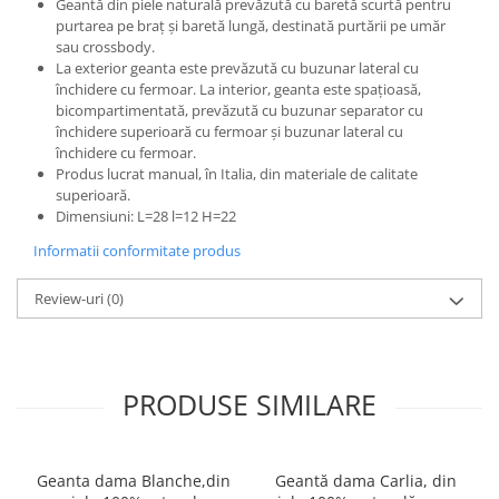
Geantă din piele naturală prevăzută cu baretă scurtă pentru
purtarea pe braț și baretă lungă, destinată purtării pe umăr
sau crossbody.
La exterior geanta este prevăzută cu buzunar lateral cu
închidere cu fermoar. La interior, geanta este spațioasă,
bicompartimentată, prevăzută cu buzunar separator cu
închidere superioară cu fermoar și buzunar lateral cu
închidere cu fermoar.
Produs lucrat manual, în Italia, din materiale de calitate
superioară.
Dimensiuni: L=28 l=12 H=22
Informatii conformitate produs
Review-uri
(0)
PRODUSE SIMILARE
Geanta dama Blanche,din
Geantă dama Carlia, din