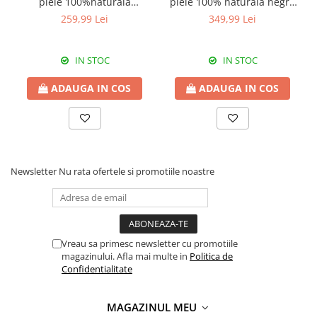
piele 100%naturala
piele 100% naturală negru
Italia,8246,negru
8009
259,99 Lei
349,99 Lei
IN STOC
IN STOC
ADAUGA IN COS
ADAUGA IN COS
Newsletter
Nu rata ofertele si promotiile noastre
Vreau sa primesc newsletter cu promotiile
magazinului. Afla mai multe in
Politica de
Confidentialitate
MAGAZINUL MEU