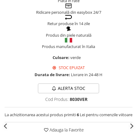
Plata în rate
Genți Negre
Ridicare personală din easybox 24/7
Genți Nude
Genți Portocalii
Retur produse în 14 zile
Genți Roze
Produs din piele naturală
Genți Roșii
Produs manufacturat în Italia
Genți Taupe
Genți Turcoaz
Culoare:
verde
Genți Verzi
STOC EPUIZAT
Durata de livrare:
Livrare in 24-48 H
ALERTA STOC
Cod Produs:
8030VER
La achizitionarea acestui produs primiti
6
Lei pentru comenzile viitoare
Adauga la Favorite