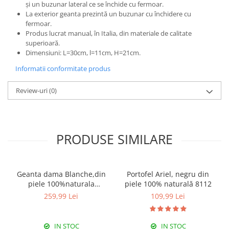
și un buzunar lateral ce se închide cu fermoar.
La exterior geanta prezintă un buzunar cu închidere cu
fermoar.
Produs lucrat manual, în Italia, din materiale de calitate
superioară.
Dimensiuni: L=30cm, l=11cm, H=21cm.
Informatii conformitate produs
Review-uri
(0)
PRODUSE SIMILARE
Geanta dama Blanche,din
Portofel Ariel, negru din
piele 100%naturala
piele 100% naturală 8112
Italia,8246,negru
259,99 Lei
109,99 Lei
IN STOC
IN STOC