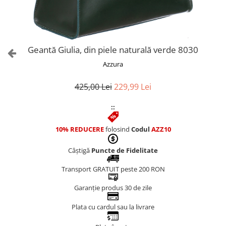
Culori Genți
Genti Aurii
Genti bleo
Genți Albastre
Geantă Giulia, din piele naturală verde 8030
Genți Albe
Azzura
Genți Argintii
Genți Bej
425,00 Lei
229,99 Lei
Genți Bleumarin
::
Genți Bordo
Genți Cafenii
10% REDUCERE
folosind
Codul
AZZ10
Genți Caramel
Genți Coniac
Câștigă
Puncte de Fidelitate
Genți Corai
Transport GRATUIT peste 200 RON
Genți Crem
Genți Galbene
Garanție produs 30 de zile
Genți Gri
Plata cu cardul sau la livrare
Genți Maro
Genți Multicolore