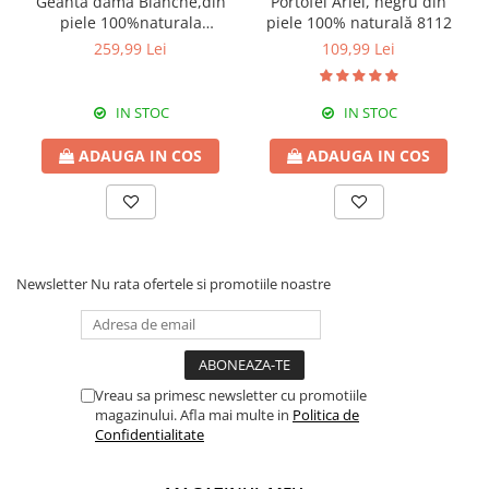
Geanta dama Blanche,din
Portofel Ariel, negru din
piele 100%naturala
piele 100% naturală 8112
Italia,8246,negru
259,99 Lei
109,99 Lei
IN STOC
IN STOC
ADAUGA IN COS
ADAUGA IN COS
Newsletter
Nu rata ofertele si promotiile noastre
Vreau sa primesc newsletter cu promotiile
magazinului. Afla mai multe in
Politica de
Confidentialitate