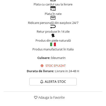
Plata cu cardul sau la livrare
Genți Negre
Genți Nude
Plata în rate
Genți Portocalii
Ridicare personală din easybox 24/7
Genți Roze
Genți Roșii
Retur produse în 14 zile
Genți Taupe
Produs din piele naturală
Genți Turcoaz
Genți Verzi
Produs manufacturat în Italia
Culoare:
bleumarin
STOC EPUIZAT
Durata de livrare:
Livrare in 24-48 H
ALERTA STOC
Adauga la Favorite