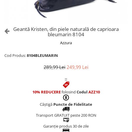
Culori Genți
Genti Aurii
Genti bleo
Genți Albastre
Geantă Kristen, din piele naturală de caprioara
Genți Albe
bleumarin 8104
Genți Argintii
Azzura
Genți Bej
Genți Bleumarin
Cod Produs:
8104BLEUMARIN
Genți Bordo
289,99 Lei
249,99 Lei
Genți Cafenii
Genți Caramel
::
Genți Coniac
10% REDUCERE
folosind
Codul
AZZ10
Genți Corai
Genți Crem
Câștigă
Puncte de Fidelitate
Genți Galbene
Transport GRATUIT peste 200 RON
Genți Gri
Genți Maro
Garanție produs 30 de zile
Genți Multicolore