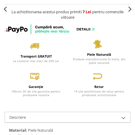
La achizitionarea acestui produs primiti
7
Lei
pentru comenzile
viitoare
Piele Naturală
Transport GRATUIT
Produse manufacturate în Italia, din
La comenzi mai mari de 200 Lei
piele naturală
Garanție
Retur
Oferim 30 de zile garanție pentru
14 zile posibilitate de retur pentru
produsele noastre
produsele achiziționate
Descriere
Material:
Piele Naturală