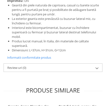
Imprimeu:
Uni
Geantă din piele naturala de caprioara, casual cu barete scurte
pentru a fi purtată pe braț și posibilitate de adăugare baretă
lungă, pentru purtare pe umăr.
La exterior geanta este prevăzută cu buzunar lateral mic, cu
închidere cu fermoar.
Interiorul este bicompartimentat, buzunar cu închidere
superioară cu fermoar și buzunar lateral destinat telefonului
mobil.
Produs lucrat manual, în Italia, din materiale de calitate
superioară.
Dimensiuni: L=37cm, H=31cm, G=12cm
Informatii conformitate produs
Review-uri
(0)
PRODUSE SIMILARE