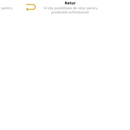
Retur
e pentru
14 zile posibilitate de retur pentru
e
produsele achiziționate