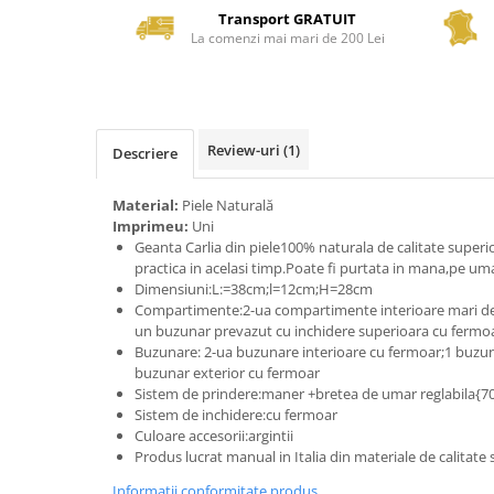
Transport GRATUIT
La comenzi mai mari de 200 Lei
Review-uri
(1)
Descriere
Material:
Piele Naturală
Imprimeu:
Uni
Geanta Carlia din piele100% naturala de calitate super
practica in acelasi timp.Poate fi purtata in mana,pe uma
Dimensiuni:L:=38cm;l=12cm;H=28cm
Compartimente:2-ua compartimente interioare mari de
un buzunar prevazut cu inchidere superioara cu fermo
Buzunare: 2-ua buzunare interioare cu fermoar;1 buzuna
buzunar exterior cu fermoar
Sistem de prindere:maner +bretea de umar reglabila{
Sistem de inchidere:cu fermoar
Culoare accesorii:argintii
Produs lucrat manual in Italia din materiale de calitate
Informatii conformitate produs