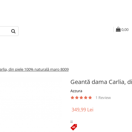
0,00
lia, din piele 100% naturală maro 8009
Geantă dama Carlia, d
Azzura
1 Review
349,99 Lei
::