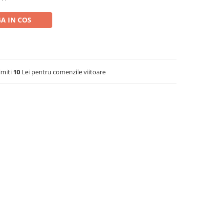
A IN COS
imiti
10
Lei pentru comenzile viitoare