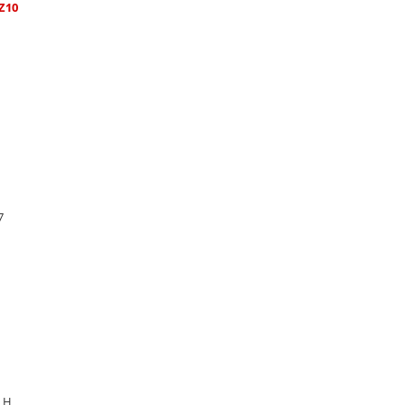
Z10
7
8 H