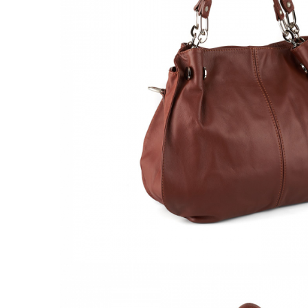
Culori Genți
Genti Aurii
Genti bleo
Genți Albastre
Genți Albe
Genți Argintii
Genți Bej
Genți Bleumarin
Genți Bordo
Genți Cafenii
Genți Caramel
Genți Coniac
Genți Corai
Genți Crem
Genți Galbene
Genți Gri
Genți Maro
Genți Multicolore