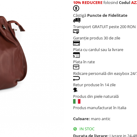
10% REDUCERE
folosind
Codul
AZ
Câștigă
Puncte de Fidelitate
Transport GRATUIT peste 200 RON
Garanție produs 30 de zile
Plata cu cardul sau la livrare
Plata în rate
Ridicare personală din easybox 24/
Retur produse în 14 zile
Produs din piele naturală
Produs manufacturat în Italia
Culoare:
maro antic
IN STOC
Durata de livrare:
Livrare in 24-4