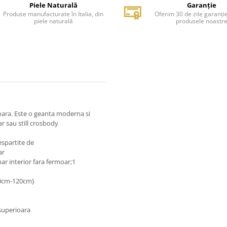
Piele Naturală
Garanție
Produse manufacturate în Italia, din
Oferim 30 de zile garanți
piele naturală
produsele noastr
ioara. Este o geanta moderna si
r sau still crosbody
spartite de
ar
r interior fara fermoar;1
70cm-120cm}
 superioara