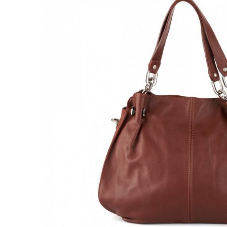
Genți Negre
Genți Nude
Genți Portocalii
Genți Roze
Genți Roșii
Genți Taupe
Genți Turcoaz
Genți Verzi