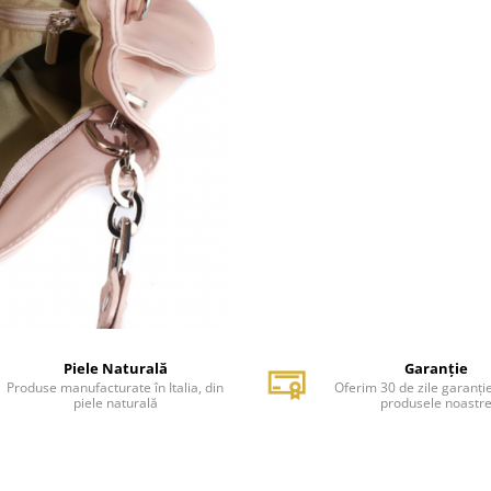
Piele Naturală
Garanție
Produse manufacturate în Italia, din
Oferim 30 de zile garanți
piele naturală
produsele noastr