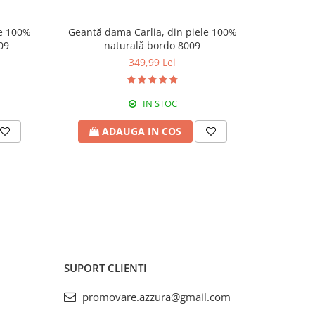
le 100%
Geantă dama Carlia, din piele 100%
Geantă d
09
naturală bordo 8009
n
349,99 Lei
IN STOC
ADAUGA IN COS
A
SUPORT CLIENTI
promovare.azzura@gmail.com