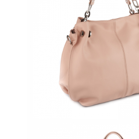
Culori Genți
Genti Aurii
Genti bleo
Genți Albastre
Genți Albe
Genți Argintii
Genți Bej
Genți Bleumarin
Genți Bordo
Genți Cafenii
Genți Caramel
Genți Coniac
Genți Corai
Genți Crem
Genți Galbene
Genți Gri
Genți Maro
Genți Multicolore