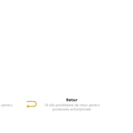
Retur
e pentru
14 zile posibilitate de retur pentru
e
produsele achiziționate