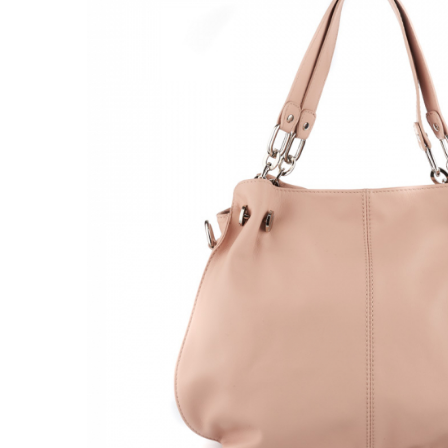
Genți Negre
Genți Nude
Genți Portocalii
Genți Roze
Genți Roșii
Genți Taupe
Genți Turcoaz
Genți Verzi