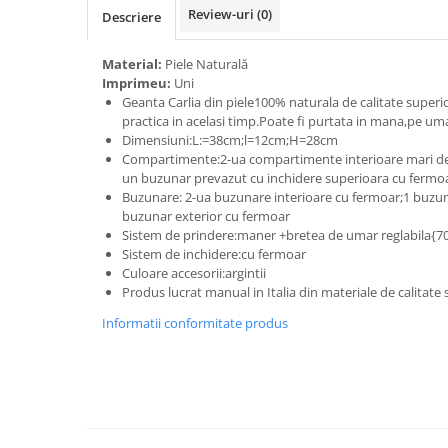
Review-uri
(0)
Descriere
Material:
Piele Naturală
Imprimeu:
Uni
Geanta Carlia din piele100% naturala de calitate super
practica in acelasi timp.Poate fi purtata in mana,pe uma
Dimensiuni:L:=38cm;l=12cm;H=28cm
Compartimente:2-ua compartimente interioare mari de
un buzunar prevazut cu inchidere superioara cu fermo
Buzunare: 2-ua buzunare interioare cu fermoar;1 buzuna
buzunar exterior cu fermoar
Sistem de prindere:maner +bretea de umar reglabila{
Sistem de inchidere:cu fermoar
Culoare accesorii:argintii
Produs lucrat manual in Italia din materiale de calitate
Informatii conformitate produs