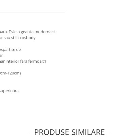
ioara. Este o geanta moderna si
r sau still crosbody
spartite de
ar
r interior fara fermoar;1
70cm-120cm}
 superioara
PRODUSE SIMILARE