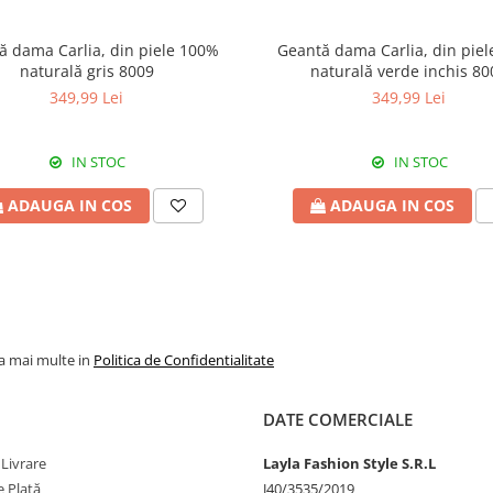
ă dama Carlia, din piele 100%
Geantă dama Carlia, din pie
naturală gris 8009
naturală verde inchis 80
349,99 Lei
349,99 Lei
IN STOC
IN STOC
ADAUGA IN COS
ADAUGA IN COS
la mai multe in
Politica de Confidentialitate
DATE COMERCIALE
 Livrare
Layla Fashion Style S.R.L
 Plată
J40/3535/2019