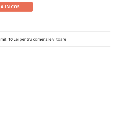
A IN COS
imiti
10
Lei pentru comenzile viitoare