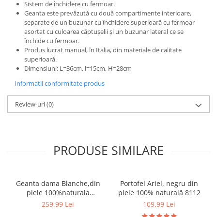
Sistem de închidere cu fermoar.
Geanta este prevăzută cu două compartimente interioare,
separate de un buzunar cu închidere superioară cu fermoar
asortat cu culoarea căptușelii și un buzunar lateral ce se
închide cu fermoar.
Produs lucrat manual, în Italia, din materiale de calitate
superioară.
Dimensiuni: L=36cm, l=15cm, H=28cm
Informatii conformitate produs
Review-uri
(0)
PRODUSE SIMILARE
Geanta dama Blanche,din
Portofel Ariel, negru din
piele 100%naturala
piele 100% naturală 8112
Italia,8246,negru
259,99 Lei
109,99 Lei