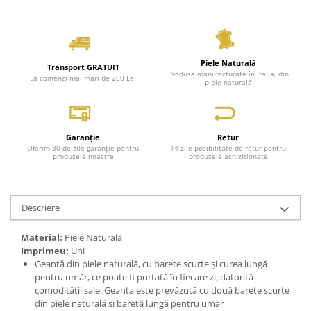
Piele Naturală
Transport GRATUIT
Produse manufacturate în Italia, din
La comenzi mai mari de 200 Lei
piele naturală
Garanție
Retur
Oferim 30 de zile garanție pentru
14 zile posibilitate de retur pentru
produsele noastre
produsele achiziționate
Descriere
Material:
Piele Naturală
Imprimeu:
Uni
Geantă din piele naturală, cu barete scurte și curea lungă
pentru umăr, ce poate fi purtată în fiecare zi, datorită
comodității sale. Geanta este prevăzută cu două barete scurte
din piele naturală și baretă lungă pentru umăr