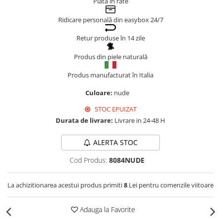
Plata în rate
Genți Negre
Ridicare personală din easybox 24/7
Genți Nude
Genți Portocalii
Retur produse în 14 zile
Genți Roze
Produs din piele naturală
Genți Roșii
Produs manufacturat în Italia
Genți Taupe
Genți Turcoaz
Culoare:
nude
Genți Verzi
STOC EPUIZAT
Durata de livrare:
Livrare in 24-48 H
ALERTA STOC
Cod Produs:
8084NUDE
La achizitionarea acestui produs primiti
8
Lei pentru comenzile viitoare
Adauga la Favorite