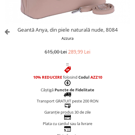
Culori Genți
Genti Aurii
Genti bleo
Genți Albastre
Geantă Anya, din piele naturală nude, 8084
Genți Albe
Azzura
Genți Argintii
Genți Bej
615,00 Lei
289,99 Lei
Genți Bleumarin
::
Genți Bordo
Genți Cafenii
10% REDUCERE
folosind
Codul
AZZ10
Genți Caramel
Genți Coniac
Câștigă
Puncte de Fidelitate
Genți Corai
Transport GRATUIT peste 200 RON
Genți Crem
Genți Galbene
Garanție produs 30 de zile
Genți Gri
Plata cu cardul sau la livrare
Genți Maro
Genți Multicolore