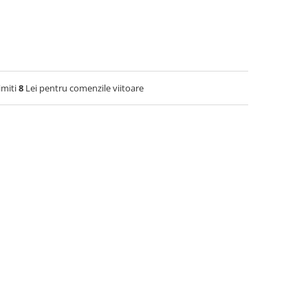
imiti
8
Lei pentru comenzile viitoare