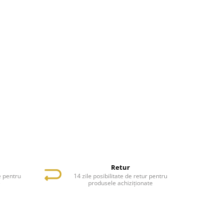
Retur
e pentru
14 zile posibilitate de retur pentru
e
produsele achiziționate