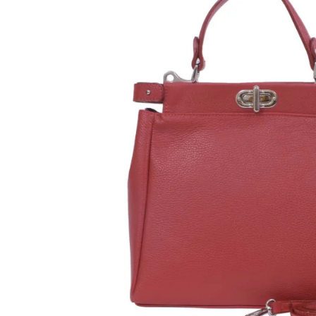
Genți Negre
Genți Nude
Genți Portocalii
Genți Roze
Genți Roșii
Genți Taupe
Genți Turcoaz
Genți Verzi