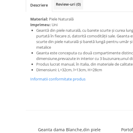
Review-uri
(0)
Descriere
Material:
Piele Naturală
Imprimeu:
Uni
Geantă din piele naturală, cu barete scurte și curea lun
purtată în fiecare zi, datorită comodității sale. Geanta
scurte din piele naturală și baretă lungă pentru umăr ș
metalice
Geanta este conceputa cu două compartimente distinct
dimensiune,prevazute in interior cu 3 buzunare,unul d
Produs lucrat manual, în Italia, din materiale de calitat
Dimensiuni: L=32cm, l=13cm, H=28cm
Informatii conformitate produs
Geanta dama Blanche,din piele
Portof