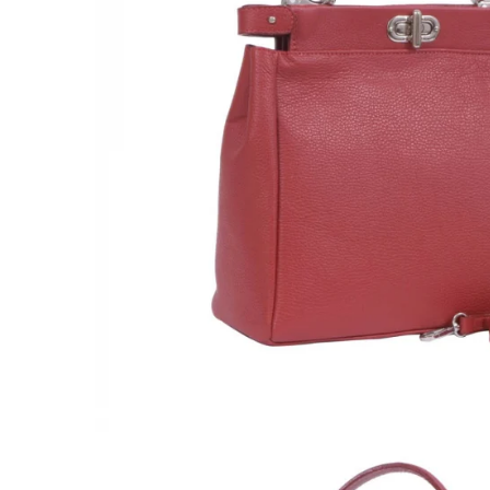
Culori Genți
Genti Aurii
Genti bleo
Genți Albastre
Genți Albe
Genți Argintii
Genți Bej
Genți Bleumarin
Genți Bordo
Genți Cafenii
Genți Caramel
Genți Coniac
Genți Corai
Genți Crem
Genți Galbene
Genți Gri
Genți Maro
Genți Multicolore