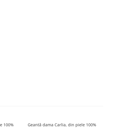
le 100%
Geantă dama Carlia, din piele 100%
Geantă d