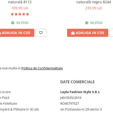
naturală 8112
naturală negru 8244
109,99 Lei
239,99 Lei
IN STOC
IN STOC
ADAUGA IN COS
ADAUGA IN COS
la mai multe in
Politica de Confidentialitate
DATE COMERCIALE
 Livrare
Layla Fashion Style S.R.L
 Plată
J40/3535/2019
 Fidelitate
RO40797527
pără & Plătește în 30 zile
str.Postasului nr.29 sector 3