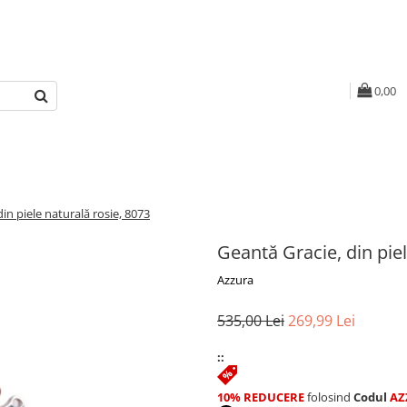
0,00
in piele naturală rosie, 8073
Geantă Gracie, din piel
Azzura
535,00 Lei
269,99 Lei
::
10% REDUCERE
folosind
Codul
AZ