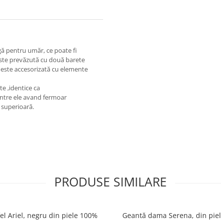
gă pentru umăr, ce poate fi
 este prevăzută cu două barete
i este accesorizată cu elemente
e ,identice ca
intre ele avand fermoar
e superioară.
PRODUSE SIMILARE
el Ariel, negru din piele 100%
Geantă dama Serena, din pie