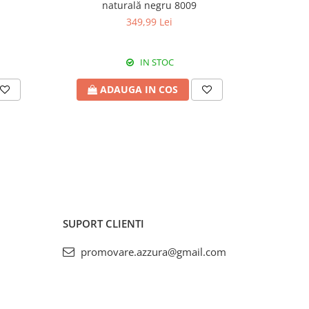
naturală negru 8009
piele
349,99 Lei
IN STOC
ADAUGA IN COS
A
SUPORT CLIENTI
promovare.azzura@gmail.com