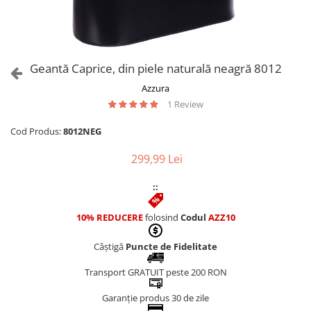
Culori Genți
Genti Aurii
Genti bleo
Genți Albastre
Geantă Caprice, din piele naturală neagră 8012
Genți Albe
Azzura
Genți Argintii
1 Review
Genți Bej
Genți Bleumarin
Cod Produs:
8012NEG
Genți Bordo
299,99 Lei
Genți Cafenii
Genți Caramel
::
Genți Coniac
10% REDUCERE
folosind
Codul
AZZ10
Genți Corai
Genți Crem
Câștigă
Puncte de Fidelitate
Genți Galbene
Transport GRATUIT peste 200 RON
Genți Gri
Genți Maro
Garanție produs 30 de zile
Genți Multicolore