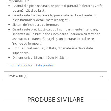
Imprimeu:
Uni
Geantă din piele naturală, ce poate fi purtată în fiecare zi, atât
pe umăr cât și pe braț.
Geanta este foarte comodă, prevăzută cu două barete din
piele naturală și detalii metalice argintii.
Sistem de închidere cu fermoar.
Geanta este prevăzută cu două compartimente interioare,
separate de un buzunar cu închidere superioară cu fermoar
asortat cu culoarea căptușelii și un buzunar lateral ce se
închide cu fermoar.
Produs lucrat manual, în Italia, din materiale de calitate
superioară.
Dimensiuni: L=38cm, l=12cm, H=28cm.
Informatii conformitate produs
Review-uri
(1)
PRODUSE SIMILARE