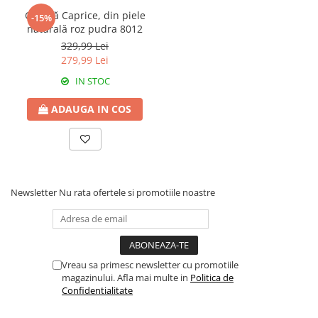
Geantă Caprice, din piele
-15%
naturală roz pudra 8012
329,99 Lei
279,99 Lei
IN STOC
ADAUGA IN COS
Newsletter
Nu rata ofertele si promotiile noastre
Vreau sa primesc newsletter cu promotiile
magazinului. Afla mai multe in
Politica de
Confidentialitate