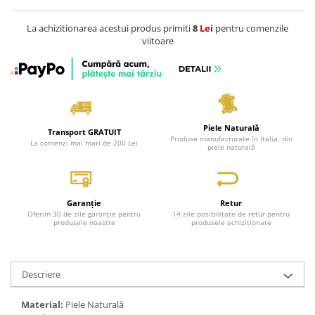
La achizitionarea acestui produs primiti
8
Lei
pentru comenzile
viitoare
Piele Naturală
Transport GRATUIT
Produse manufacturate în Italia, din
La comenzi mai mari de 200 Lei
piele naturală
Garanție
Retur
Oferim 30 de zile garanție pentru
14 zile posibilitate de retur pentru
produsele noastre
produsele achiziționate
Descriere
Material:
Piele Naturală