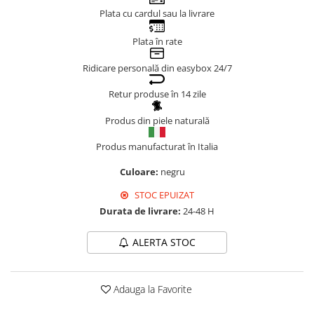
Plata cu cardul sau la livrare
Genți Negre
Genți Nude
Plata în rate
Genți Portocalii
Ridicare personală din easybox 24/7
Genți Roze
Genți Roșii
Retur produse în 14 zile
Genți Taupe
Produs din piele naturală
Genți Turcoaz
Genți Verzi
Produs manufacturat în Italia
Culoare:
negru
STOC EPUIZAT
Durata de livrare:
24-48 H
ALERTA STOC
Adauga la Favorite