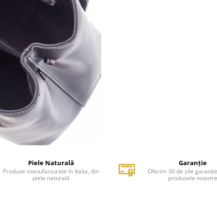
Piele Naturală
Garanție
Produse manufacturate în Italia, din
Oferim 30 de zile garanți
piele naturală
produsele noastr