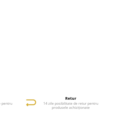
Retur
e pentru
14 zile posibilitate de retur pentru
e
produsele achiziționate