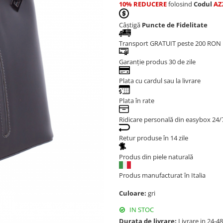
10% REDUCERE
folosind
Codul
AZ
Câștigă
Puncte de Fidelitate
Transport GRATUIT peste 200 RON
Garanție produs 30 de zile
Plata cu cardul sau la livrare
Plata în rate
Ridicare personală din easybox 24/
Retur produse în 14 zile
Produs din piele naturală
Produs manufacturat în Italia
Culoare:
gri
IN STOC
Durata de livrare:
Livrare in 24-4