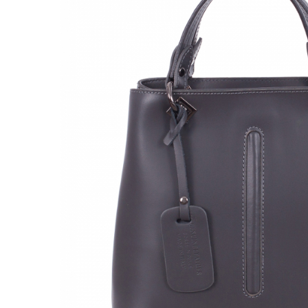
Genți Negre
Genți Nude
Genți Portocalii
Genți Roze
Genți Roșii
Genți Taupe
Genți Turcoaz
Genți Verzi