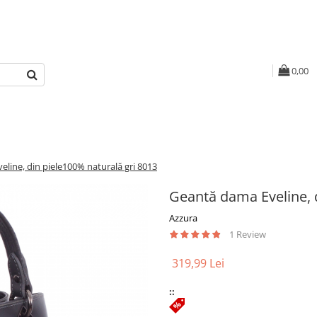
0,00
line, din piele100% naturală gri 8013
Geantă dama Eveline, d
Azzura
1 Review
319,99 Lei
::