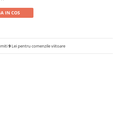
A IN COS
imiti
9
Lei pentru comenzile viitoare