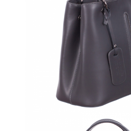
Culori Genți
Genti Aurii
Genti bleo
Genți Albastre
Genți Albe
Genți Argintii
Genți Bej
Genți Bleumarin
Genți Bordo
Genți Cafenii
Genți Caramel
Genți Coniac
Genți Corai
Genți Crem
Genți Galbene
Genți Gri
Genți Maro
Genți Multicolore