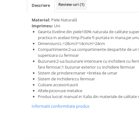
Review-uri
(1)
Descriere
Material:
Piele Naturală
Imprimeu:
Uni
Geanta Eveline din piele100% naturala de calitate supe
practica in acelasi timp.Poate fi purtata in mana,pe uma
Dimensiuni:L:=28cm;l=14cm;H=24cm
Compartimente:2-ua compartimente despartite de un 
superioara cu fermoar
Buzunare:2-ua buzunare interioare cu inchidere cu fer
fara fermoar;1 buzunar exterior cu inchidere fermoar
Sistem de prindere:maner +bretea de umar
Sistem de inchidere:cu fermoar
Culoare accesorii:aurii
Altele:picioruse metalice
Produs lucrat manual in Italia din materiale de calitate
Informatii conformitate produs