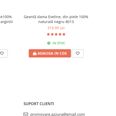
ele100%
Geantă dama Eveline, din piele 100%
Geantă d
argintii
naturală negru 8013
nat
319,99 Lei
IN STOC
ADAUGA IN COS
A
SUPORT CLIENTI
promovare.azzura@gmail.com