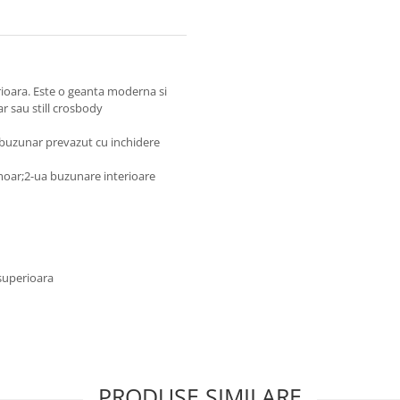
rioara. Este o geanta moderna si
r sau still crosbody
buzunar prevazut cu inchidere
moar;2-ua buzunare interioare
 superioara
PRODUSE SIMILARE