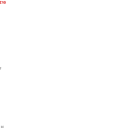
Z10
7
8 H