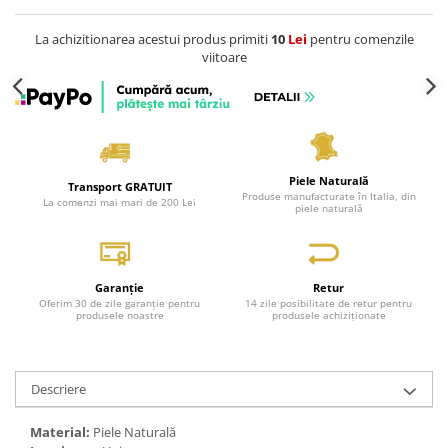
La achizitionarea acestui produs primiti
10
Lei
pentru comenzile
viitoare
Piele Naturală
Transport GRATUIT
Produse manufacturate în Italia, din
La comenzi mai mari de 200 Lei
piele naturală
Garanție
Retur
Oferim 30 de zile garanție pentru
14 zile posibilitate de retur pentru
produsele noastre
produsele achiziționate
Descriere
Material:
Piele Naturală