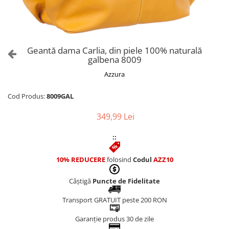
Culori Genți
Genti Aurii
Genti bleo
Genți Albastre
Geantă dama Carlia, din piele 100% naturală
Genți Albe
galbena 8009
Genți Argintii
Azzura
Genți Bej
Genți Bleumarin
Cod Produs:
8009GAL
Genți Bordo
349,99 Lei
Genți Cafenii
Genți Caramel
::
Genți Coniac
10% REDUCERE
folosind
Codul
AZZ10
Genți Corai
Genți Crem
Câștigă
Puncte de Fidelitate
Genți Galbene
Transport GRATUIT peste 200 RON
Genți Gri
Genți Maro
Garanție produs 30 de zile
Genți Multicolore