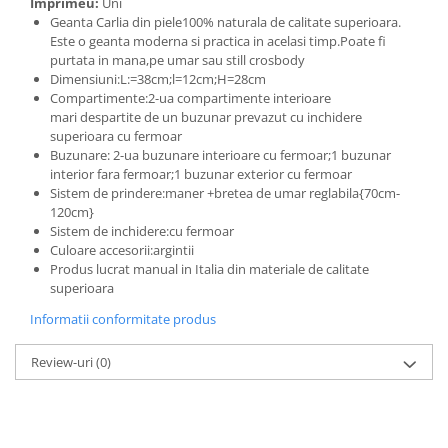
Imprimeu:
Uni
Geanta Carlia din piele100% naturala de calitate superioara.
Este o geanta moderna si practica in acelasi timp.Poate fi
purtata in mana,pe umar sau still crosbody
Dimensiuni:L:=38cm;l=12cm;H=28cm
Compartimente:2-ua compartimente interioare
mari despartite de un buzunar prevazut cu inchidere
superioara cu fermoar
Buzunare: 2-ua buzunare interioare cu fermoar;1 buzunar
interior fara fermoar;1 buzunar exterior cu fermoar
Sistem de prindere:maner +bretea de umar reglabila{70cm-
120cm}
Sistem de inchidere:cu fermoar
Culoare accesorii:argintii
Produs lucrat manual in Italia din materiale de calitate
superioara
Informatii conformitate produs
Review-uri
(0)