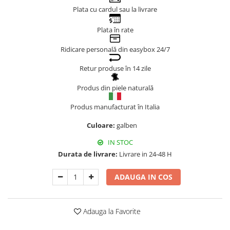
Plata cu cardul sau la livrare
Genți Negre
Genți Nude
Plata în rate
Genți Portocalii
Ridicare personală din easybox 24/7
Genți Roze
Genți Roșii
Retur produse în 14 zile
Genți Taupe
Produs din piele naturală
Genți Turcoaz
Genți Verzi
Produs manufacturat în Italia
Culoare:
galben
IN STOC
Durata de livrare:
Livrare in 24-48 H
ADAUGA IN COS
Adauga la Favorite