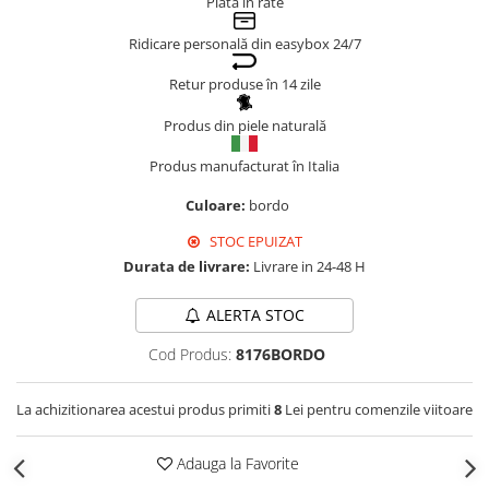
Plata în rate
Genți Negre
Ridicare personală din easybox 24/7
Genți Nude
Genți Portocalii
Retur produse în 14 zile
Genți Roze
Produs din piele naturală
Genți Roșii
Produs manufacturat în Italia
Genți Taupe
Genți Turcoaz
Culoare:
bordo
Genți Verzi
STOC EPUIZAT
Durata de livrare:
Livrare in 24-48 H
ALERTA STOC
Cod Produs:
8176BORDO
La achizitionarea acestui produs primiti
8
Lei pentru comenzile viitoare
Adauga la Favorite