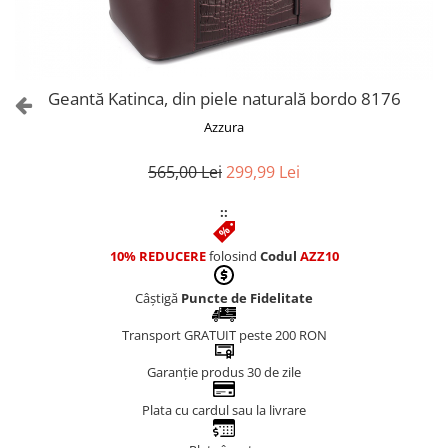
Culori Genți
Genti Aurii
Genti bleo
Genți Albastre
Geantă Katinca, din piele naturală bordo 8176
Genți Albe
Azzura
Genți Argintii
Genți Bej
565,00 Lei
299,99 Lei
Genți Bleumarin
::
Genți Bordo
Genți Cafenii
10% REDUCERE
folosind
Codul
AZZ10
Genți Caramel
Genți Coniac
Câștigă
Puncte de Fidelitate
Genți Corai
Transport GRATUIT peste 200 RON
Genți Crem
Genți Galbene
Garanție produs 30 de zile
Genți Gri
Plata cu cardul sau la livrare
Genți Maro
Genți Multicolore