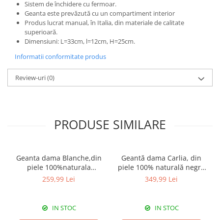
Sistem de închidere cu fermoar.
Geanta este prevăzută cu un compartiment interior
Produs lucrat manual, în Italia, din materiale de calitate
superioară.
Dimensiuni: L=33cm, l=12cm, H=25cm.
Informatii conformitate produs
Review-uri
(0)
PRODUSE SIMILARE
Geanta dama Blanche,din
Geantă dama Carlia, din
piele 100%naturala
piele 100% naturală negru
Italia,8246,negru
8009
259,99 Lei
349,99 Lei
IN STOC
IN STOC