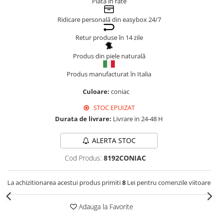
Plata în rate
Genți Negre
Ridicare personală din easybox 24/7
Genți Nude
Genți Portocalii
Retur produse în 14 zile
Genți Roze
Produs din piele naturală
Genți Roșii
Produs manufacturat în Italia
Genți Taupe
Genți Turcoaz
Culoare:
coniac
Genți Verzi
STOC EPUIZAT
Durata de livrare:
Livrare in 24-48 H
ALERTA STOC
Cod Produs:
8192CONIAC
La achizitionarea acestui produs primiti
8
Lei pentru comenzile viitoare
Adauga la Favorite