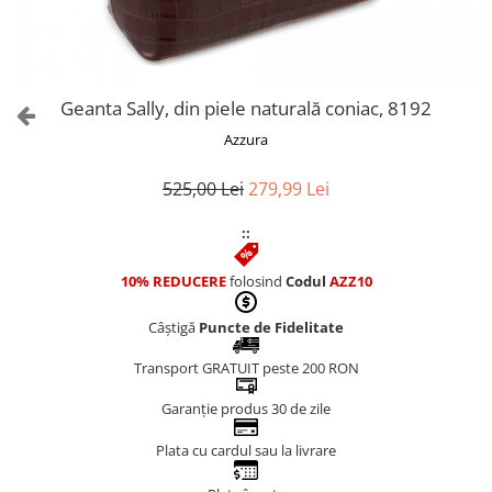
Culori Genți
Genti Aurii
Genti bleo
Genți Albastre
Geanta Sally, din piele naturală coniac, 8192
Genți Albe
Azzura
Genți Argintii
Genți Bej
525,00 Lei
279,99 Lei
Genți Bleumarin
::
Genți Bordo
Genți Cafenii
10% REDUCERE
folosind
Codul
AZZ10
Genți Caramel
Genți Coniac
Câștigă
Puncte de Fidelitate
Genți Corai
Transport GRATUIT peste 200 RON
Genți Crem
Genți Galbene
Garanție produs 30 de zile
Genți Gri
Plata cu cardul sau la livrare
Genți Maro
Genți Multicolore