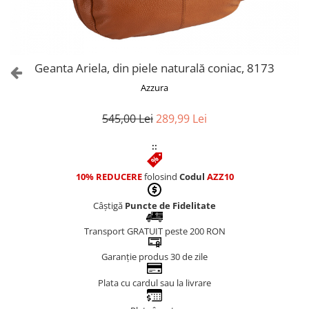
Culori Genți
Genti Aurii
Genti bleo
Genți Albastre
Geanta Ariela, din piele naturală coniac, 8173
Genți Albe
Azzura
Genți Argintii
Genți Bej
545,00 Lei
289,99 Lei
Genți Bleumarin
::
Genți Bordo
Genți Cafenii
10% REDUCERE
folosind
Codul
AZZ10
Genți Caramel
Genți Coniac
Câștigă
Puncte de Fidelitate
Genți Corai
Transport GRATUIT peste 200 RON
Genți Crem
Genți Galbene
Garanție produs 30 de zile
Genți Gri
Plata cu cardul sau la livrare
Genți Maro
Genți Multicolore