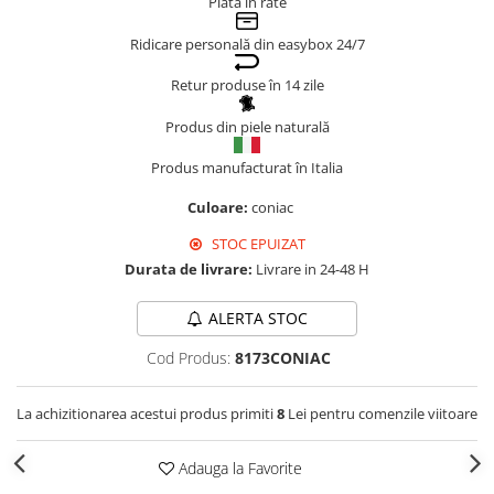
Plata în rate
Genți Negre
Ridicare personală din easybox 24/7
Genți Nude
Genți Portocalii
Retur produse în 14 zile
Genți Roze
Produs din piele naturală
Genți Roșii
Produs manufacturat în Italia
Genți Taupe
Genți Turcoaz
Culoare:
coniac
Genți Verzi
STOC EPUIZAT
Durata de livrare:
Livrare in 24-48 H
ALERTA STOC
Cod Produs:
8173CONIAC
La achizitionarea acestui produs primiti
8
Lei pentru comenzile viitoare
Adauga la Favorite