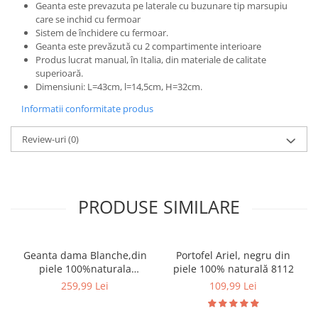
Geanta este prevazuta pe laterale cu buzunare tip marsupiu
care se inchid cu fermoar
Sistem de închidere cu fermoar.
Geanta este prevăzută cu 2 compartimente interioare
Produs lucrat manual, în Italia, din materiale de calitate
superioară.
Dimensiuni: L=43cm, l=14,5cm, H=32cm.
Informatii conformitate produs
Review-uri
(0)
PRODUSE SIMILARE
Geanta dama Blanche,din
Portofel Ariel, negru din
piele 100%naturala
piele 100% naturală 8112
Italia,8246,negru
259,99 Lei
109,99 Lei