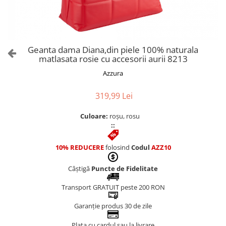
Culori Genți
Genti Aurii
Genti bleo
Genți Albastre
Geanta dama Diana,din piele 100% naturala
Genți Albe
matlasata rosie cu accesorii aurii 8213
Genți Argintii
Azzura
Genți Bej
Genți Bleumarin
319,99 Lei
Genți Bordo
Culoare:
roșu, rosu
Genți Cafenii
::
Genți Caramel
Genți Coniac
10% REDUCERE
folosind
Codul
AZZ10
Genți Corai
Câștigă
Puncte de Fidelitate
Genți Crem
Genți Galbene
Transport GRATUIT peste 200 RON
Genți Gri
Garanție produs 30 de zile
Genți Maro
Plata cu cardul sau la livrare
Genți Multicolore