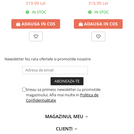
matlasata nude cu accesorii
matlasata roz prafuit cu
319,99 Lei
319,99 Lei
aurii 8213
accesorii aurii 8213
IN STOC
IN STOC
ADAUGA IN COS
ADAUGA IN COS
Newsletter
Nu rata ofertele si promotiile noastre
Vreau sa primesc newsletter cu promotiile
magazinului. Afla mai multe in
Politica de
Confidentialitate
MAGAZINUL MEU
CLIENȚI