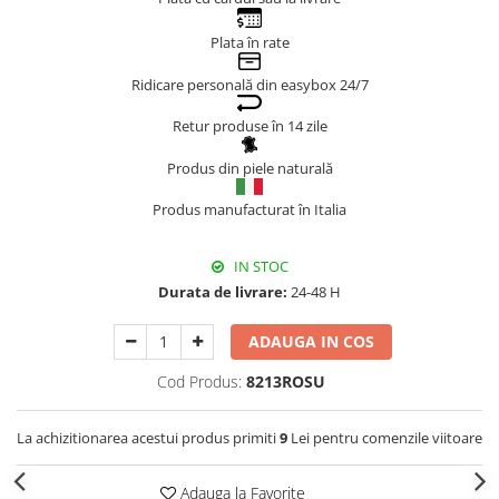
Genți Negre
Plata în rate
Genți Nude
Ridicare personală din easybox 24/7
Genți Portocalii
Genți Roze
Retur produse în 14 zile
Genți Roșii
Produs din piele naturală
Genți Taupe
Genți Turcoaz
Produs manufacturat în Italia
Genți Verzi
IN STOC
Durata de livrare:
24-48 H
ADAUGA IN COS
Cod Produs:
8213ROSU
La achizitionarea acestui produs primiti
9
Lei pentru comenzile viitoare
Adauga la Favorite