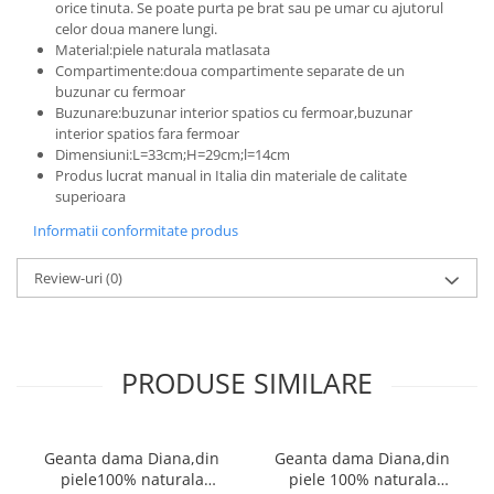
orice tinuta. Se poate purta pe brat sau pe umar cu ajutorul
celor doua manere lungi.
Material:piele naturala matlasata
Compartimente:doua compartimente separate de un
buzunar cu fermoar
Buzunare:buzunar interior spatios cu fermoar,buzunar
interior spatios fara fermoar
Dimensiuni:L=33cm;H=29cm;l=14cm
Produs lucrat manual in Italia din materiale de calitate
superioara
Informatii conformitate produs
Review-uri
(0)
PRODUSE SIMILARE
Geanta dama Diana,din
Geanta dama Diana,din
piele100% naturala
piele 100% naturala