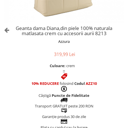
Culori Genți
Genti Aurii
Genti bleo
Genți Albastre
Geanta dama Diana,din piele 100% naturala
Genți Albe
matlasata crem cu accesorii aurii 8213
Genți Argintii
Azzura
Genți Bej
Genți Bleumarin
319,99 Lei
Genți Bordo
Culoare:
crem
Genți Cafenii
::
Genți Caramel
Genți Coniac
10% REDUCERE
folosind
Codul
AZZ10
Genți Corai
Câștigă
Puncte de Fidelitate
Genți Crem
Genți Galbene
Transport GRATUIT peste 200 RON
Genți Gri
Garanție produs 30 de zile
Genți Maro
Plata cu cardul sau la livrare
Genți Multicolore