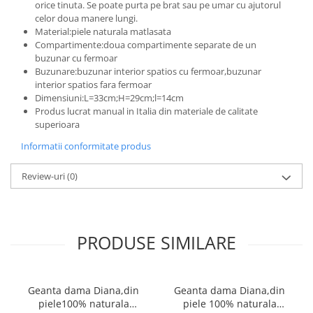
orice tinuta. Se poate purta pe brat sau pe umar cu ajutorul
celor doua manere lungi.
Material:piele naturala matlasata
Compartimente:doua compartimente separate de un
buzunar cu fermoar
Buzunare:buzunar interior spatios cu fermoar,buzunar
interior spatios fara fermoar
Dimensiuni:L=33cm;H=29cm;l=14cm
Produs lucrat manual in Italia din materiale de calitate
superioara
Informatii conformitate produs
Review-uri
(0)
PRODUSE SIMILARE
Geanta dama Diana,din
Geanta dama Diana,din
piele100% naturala
piele 100% naturala