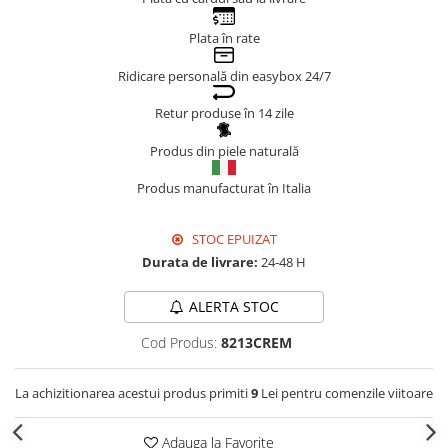
Genți Negre
Plata în rate
Genți Nude
Ridicare personală din easybox 24/7
Genți Portocalii
Genți Roze
Retur produse în 14 zile
Genți Roșii
Produs din piele naturală
Genți Taupe
Genți Turcoaz
Produs manufacturat în Italia
Genți Verzi
STOC EPUIZAT
Durata de livrare:
24-48 H
ALERTA STOC
Cod Produs:
8213CREM
La achizitionarea acestui produs primiti
9
Lei pentru comenzile viitoare
Adauga la Favorite