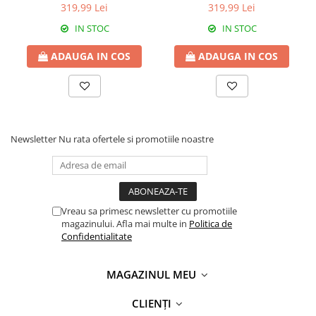
matlasata nude cu accesorii
matlasata roz prafuit cu
319,99 Lei
319,99 Lei
aurii 8213
accesorii aurii 8213
IN STOC
IN STOC
ADAUGA IN COS
ADAUGA IN COS
Newsletter
Nu rata ofertele si promotiile noastre
Vreau sa primesc newsletter cu promotiile
magazinului. Afla mai multe in
Politica de
Confidentialitate
MAGAZINUL MEU
CLIENȚI