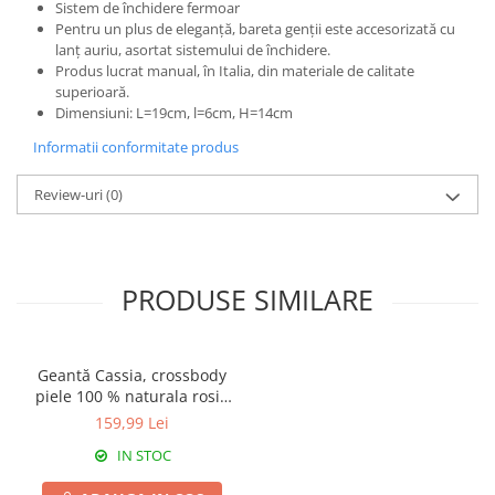
Sistem de închidere fermoar
Pentru un plus de eleganță, bareta genții este accesorizată cu
lanț auriu, asortat sistemului de închidere.
Produs lucrat manual, în Italia, din materiale de calitate
superioară.
Dimensiuni: L=19cm, l=6cm, H=14cm
Informatii conformitate produs
Review-uri
(0)
PRODUSE SIMILARE
Geantă Cassia, crossbody
piele 100 % naturala rosie
cu aspect matlasat 8167
159,99 Lei
IN STOC