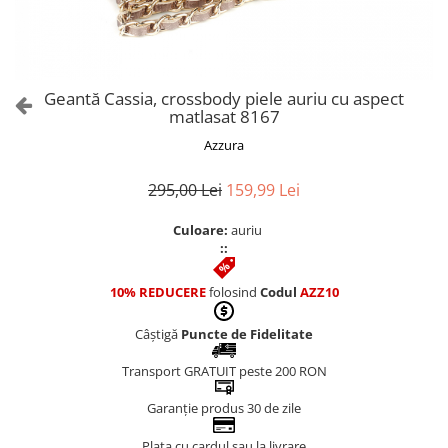
Culori Genți
Genti Aurii
Genti bleo
Genți Albastre
Geantă Cassia, crossbody piele auriu cu aspect
Genți Albe
matlasat 8167
Genți Argintii
Azzura
Genți Bej
Genți Bleumarin
295,00 Lei
159,99 Lei
Genți Bordo
Culoare:
auriu
Genți Cafenii
::
Genți Caramel
Genți Coniac
10% REDUCERE
folosind
Codul
AZZ10
Genți Corai
Câștigă
Puncte de Fidelitate
Genți Crem
Genți Galbene
Transport GRATUIT peste 200 RON
Genți Gri
Garanție produs 30 de zile
Genți Maro
Plata cu cardul sau la livrare
Genți Multicolore