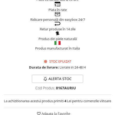
Genți Negre
Plata în rate
Genți Nude
Ridicare personală din easybox 24/7
Genți Portocalii
Genți Roze
Retur produse în 14 zile
Genți Roșii
Produs din piele naturală
Genți Taupe
Genți Turcoaz
Produs manufacturat în Italia
Genți Verzi
STOC EPUIZAT
Durata de livrare:
Livrare in 24-48 H
ALERTA STOC
Cod Produs:
8167AURIU
La achizitionarea acestui produs primiti
4
Lei pentru comenzile viitoare
Adauga la Favorite