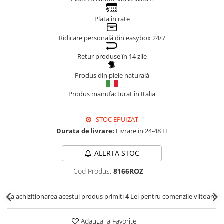
Genți Negre
Plata în rate
Genți Nude
Ridicare personală din easybox 24/7
Genți Portocalii
Genți Roze
Retur produse în 14 zile
Genți Roșii
Produs din piele naturală
Genți Taupe
Genți Turcoaz
Produs manufacturat în Italia
Genți Verzi
STOC EPUIZAT
Durata de livrare:
Livrare in 24-48 H
ALERTA STOC
Cod Produs:
8166ROZ
La achizitionarea acestui produs primiti
4
Lei pentru comenzile viitoare
Adauga la Favorite