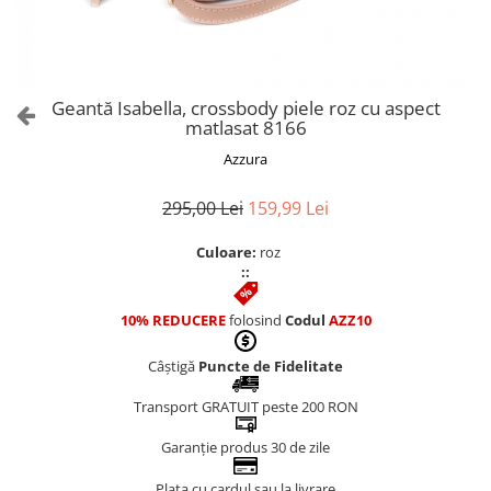
Culori Genți
Genti Aurii
Genti bleo
Genți Albastre
Geantă Isabella, crossbody piele roz cu aspect
Genți Albe
matlasat 8166
Genți Argintii
Azzura
Genți Bej
Genți Bleumarin
295,00 Lei
159,99 Lei
Genți Bordo
Culoare:
roz
Genți Cafenii
::
Genți Caramel
Genți Coniac
10% REDUCERE
folosind
Codul
AZZ10
Genți Corai
Câștigă
Puncte de Fidelitate
Genți Crem
Genți Galbene
Transport GRATUIT peste 200 RON
Genți Gri
Garanție produs 30 de zile
Genți Maro
Plata cu cardul sau la livrare
Genți Multicolore