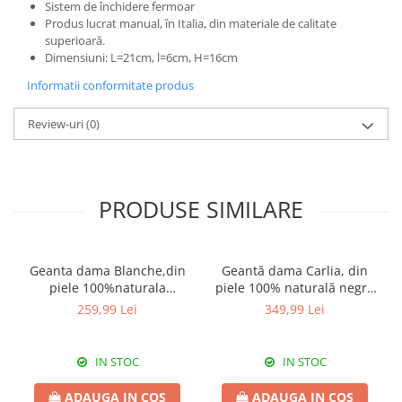
Sistem de închidere fermoar
Produs lucrat manual, în Italia, din materiale de calitate
superioară.
Dimensiuni: L=21cm, l=6cm, H=16cm
Informatii conformitate produs
Review-uri
(0)
PRODUSE SIMILARE
Geanta dama Blanche,din
Geantă dama Carlia, din
piele 100%naturala
piele 100% naturală negru
Italia,8246,negru
8009
259,99 Lei
349,99 Lei
IN STOC
IN STOC
ADAUGA IN COS
ADAUGA IN COS