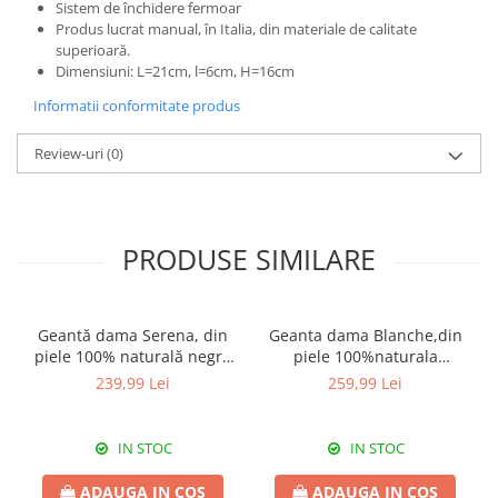
Sistem de închidere fermoar
Produs lucrat manual, în Italia, din materiale de calitate
superioară.
Dimensiuni: L=21cm, l=6cm, H=16cm
Informatii conformitate produs
Review-uri
(0)
PRODUSE SIMILARE
Geantă dama Serena, din
Geanta dama Blanche,din
piele 100% naturală negru
piele 100%naturala
8244
Italia,8246,negru
239,99 Lei
259,99 Lei
IN STOC
IN STOC
ADAUGA IN COS
ADAUGA IN COS