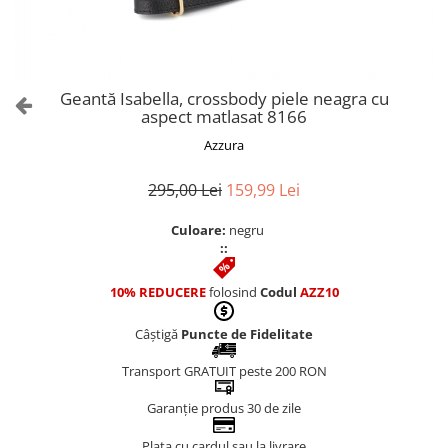
Culori Genți
Genti Aurii
Genti bleo
Genți Albastre
Geantă Isabella, crossbody piele neagra cu
Genți Albe
aspect matlasat 8166
Genți Argintii
Azzura
Genți Bej
Genți Bleumarin
295,00 Lei
159,99 Lei
Genți Bordo
Culoare:
negru
Genți Cafenii
::
Genți Caramel
Genți Coniac
10% REDUCERE
folosind
Codul
AZZ10
Genți Corai
Câștigă
Puncte de Fidelitate
Genți Crem
Genți Galbene
Transport GRATUIT peste 200 RON
Genți Gri
Garanție produs 30 de zile
Genți Maro
Plata cu cardul sau la livrare
Genți Multicolore