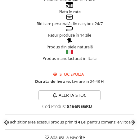
Genți Negre
Plata în rate
Genți Nude
Ridicare personală din easybox 24/7
Genți Portocalii
Genți Roze
Retur produse în 14 zile
Genți Roșii
Produs din piele naturală
Genți Taupe
Genți Turcoaz
Produs manufacturat în Italia
Genți Verzi
STOC EPUIZAT
Durata de livrare:
Livrare in 24-48 H
ALERTA STOC
Cod Produs:
8166NEGRU
La achizitionarea acestui produs primiti
4
Lei pentru comenzile viitoare
Adauga la Favorite