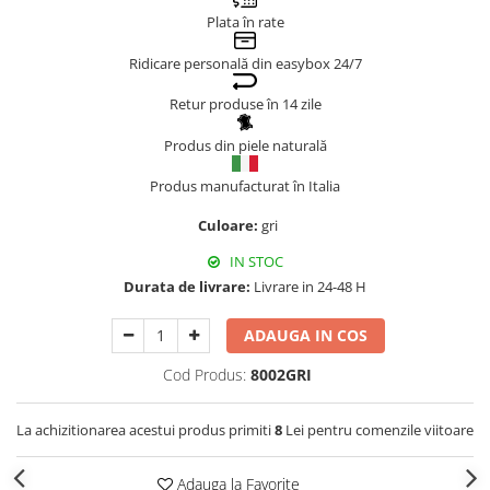
Plata în rate
Genți Negre
Genți Nude
Ridicare personală din easybox 24/7
Genți Portocalii
Retur produse în 14 zile
Genți Roze
Genți Roșii
Produs din piele naturală
Genți Taupe
Produs manufacturat în Italia
Genți Turcoaz
Culoare:
gri
Genți Verzi
IN STOC
Durata de livrare:
Livrare in 24-48 H
ADAUGA IN COS
Cod Produs:
8002GRI
La achizitionarea acestui produs primiti
8
Lei pentru comenzile viitoare
Adauga la Favorite