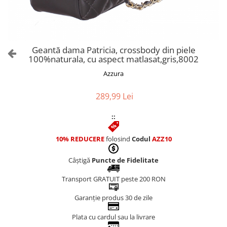
Culori Genți
Genti Aurii
Genti bleo
Genți Albastre
Geantă dama Patricia, crossbody din piele
Genți Albe
100%naturala, cu aspect matlasat,gris,8002
Genți Argintii
Azzura
Genți Bej
Genți Bleumarin
289,99 Lei
Genți Bordo
::
Genți Cafenii
Genți Caramel
10% REDUCERE
folosind
Codul
AZZ10
Genți Coniac
Câștigă
Puncte de Fidelitate
Genți Corai
Genți Crem
Transport GRATUIT peste 200 RON
Genți Galbene
Garanție produs 30 de zile
Genți Gri
Genți Maro
Plata cu cardul sau la livrare
Genți Multicolore