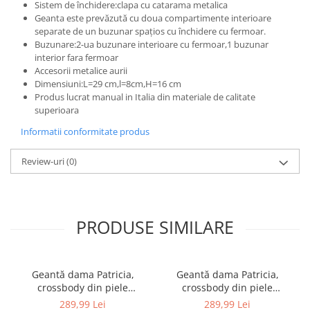
Sistem de închidere:clapa cu catarama metalica
Geanta este prevăzută cu doua compartimente interioare
separate de un buzunar spațios cu închidere cu fermoar.
Buzunare:2-ua buzunare interioare cu fermoar,1 buzunar
interior fara fermoar
Accesorii metalice aurii
Dimensiuni:L=29 cm,l=8cm,H=16 cm
Produs lucrat manual in Italia din materiale de calitate
superioara
Informatii conformitate produs
Review-uri
(0)
PRODUSE SIMILARE
Geantă dama Patricia,
Geantă dama Patricia,
crossbody din piele
crossbody din piele
100%naturala, cu aspect
100%naturala, cu aspect
289,99 Lei
289,99 Lei