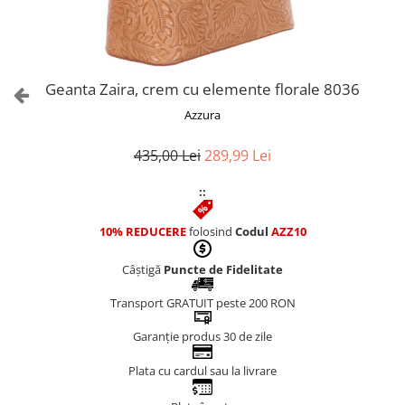
Culori Genți
Genti Aurii
Genti bleo
Genți Albastre
Geanta Zaira, crem cu elemente florale 8036
Genți Albe
Azzura
Genți Argintii
Genți Bej
435,00 Lei
289,99 Lei
Genți Bleumarin
::
Genți Bordo
Genți Cafenii
10% REDUCERE
folosind
Codul
AZZ10
Genți Caramel
Genți Coniac
Câștigă
Puncte de Fidelitate
Genți Corai
Transport GRATUIT peste 200 RON
Genți Crem
Genți Galbene
Garanție produs 30 de zile
Genți Gri
Plata cu cardul sau la livrare
Genți Maro
Genți Multicolore