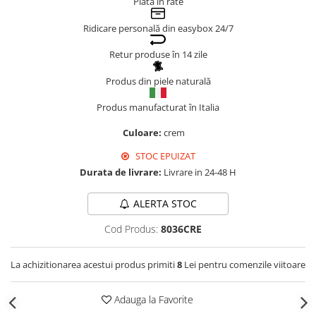
Plata în rate
Genți Negre
Ridicare personală din easybox 24/7
Genți Nude
Genți Portocalii
Retur produse în 14 zile
Genți Roze
Produs din piele naturală
Genți Roșii
Produs manufacturat în Italia
Genți Taupe
Genți Turcoaz
Culoare:
crem
Genți Verzi
STOC EPUIZAT
Durata de livrare:
Livrare in 24-48 H
ALERTA STOC
Cod Produs:
8036CRE
La achizitionarea acestui produs primiti
8
Lei pentru comenzile viitoare
Adauga la Favorite