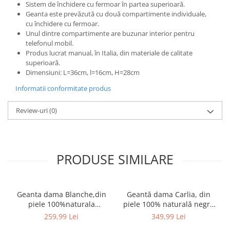
Sistem de închidere cu fermoar în partea superioară.
Geanta este prevăzută cu două compartimente individuale,
cu închidere cu fermoar.
Unul dintre compartimente are buzunar interior pentru
telefonul mobil.
Produs lucrat manual, în Italia, din materiale de calitate
superioară.
Dimensiuni: L=36cm, l=16cm, H=28cm
Informatii conformitate produs
Review-uri
(0)
PRODUSE SIMILARE
Geanta dama Blanche,din
Geantă dama Carlia, din
piele 100%naturala
piele 100% naturală negru
Italia,8246,negru
8009
259,99 Lei
349,99 Lei