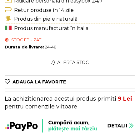
Genți Multicolore
Ridicare personală din easybox 24/7
Genți Negre
Retur produse în 14 zile
Genți Nude
Produs din piele naturală
Genți Portocalii
Produs manufacturat în Italia
Genți Roze
STOC EPUIZAT
Genți Roșii
Durata de livrare:
24-48 H
Genți Taupe
Genți Turcoaz
ALERTA STOC
Genți Verzi
ADAUGA LA FAVORITE
La achizitionarea acestui produs primiti
9
Lei
pentru comenzile viitoare