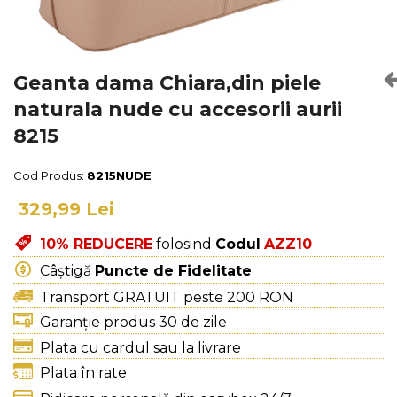
Culori Genți
Genti Aurii
Genti bleo
Genți Albastre
Geanta dama Chiara,din piele
Genți Albe
naturala nude cu accesorii aurii
Genți Argintii
8215
Genți Bej
Genți Bleumarin
Cod Produs:
8215NUDE
Genți Bordo
329,99 Lei
Genți Cafenii
Genți Caramel
10% REDUCERE
folosind
Codul
AZZ10
Genți Coniac
Câștigă
Puncte de Fidelitate
Genți Corai
Transport GRATUIT peste 200 RON
Genți Crem
Garanție produs 30 de zile
Genți Galbene
Plata cu cardul sau la livrare
Genți Gri
Plata în rate
Genți Maro