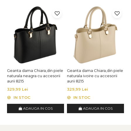
Geanta dama Chiara,din piele
Geanta dama Chiara,din piele
Ge
naturala neagra cu accesorii
naturala ivoire cu accesorii
na
aurii 8215
aurii 8215
ar
329,99 Lei
329,99 Lei
3
IN STOC
IN STOC
ADAUGA IN COS
ADAUGA IN COS