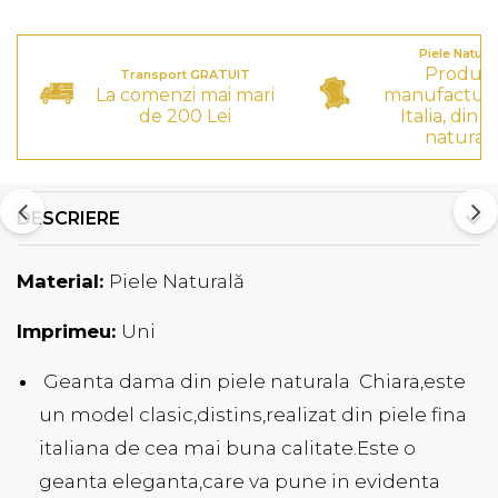
Piele Natura
Produs
Transport GRATUIT
La comenzi mai mari
manufactura
de 200 Lei
Italia, din p
natural
DESCRIERE
Material:
Piele Naturală
Imprimeu:
Uni
Geanta dama din piele naturala Chiara,este
un model clasic,distins,realizat din piele fina
italiana de cea mai buna calitate.Este o
geanta eleganta,care va pune in evidenta