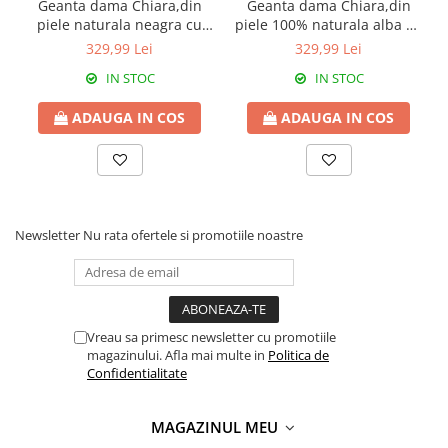
Geanta dama Chiara,din
Geanta dama Chiara,din
piele naturala neagra cu
piele 100% naturala alba cu
accesorii argintii 8215
accesorii argintii 8215
329,99 Lei
329,99 Lei
IN STOC
IN STOC
ADAUGA IN COS
ADAUGA IN COS
Newsletter
Nu rata ofertele si promotiile noastre
Vreau sa primesc newsletter cu promotiile
magazinului. Afla mai multe in
Politica de
Confidentialitate
MAGAZINUL MEU