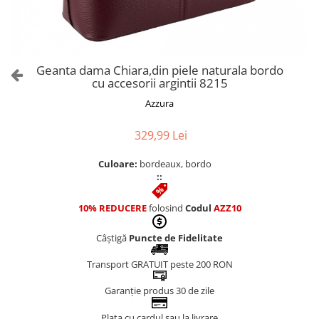
Culori Genți
Genti Aurii
Genti bleo
Genți Albastre
Geanta dama Chiara,din piele naturala bordo
Genți Albe
cu accesorii argintii 8215
Genți Argintii
Azzura
Genți Bej
Genți Bleumarin
329,99 Lei
Genți Bordo
Culoare:
bordeaux, bordo
Genți Cafenii
::
Genți Caramel
Genți Coniac
10% REDUCERE
folosind
Codul
AZZ10
Genți Corai
Câștigă
Puncte de Fidelitate
Genți Crem
Genți Galbene
Transport GRATUIT peste 200 RON
Genți Gri
Garanție produs 30 de zile
Genți Maro
Plata cu cardul sau la livrare
Genți Multicolore