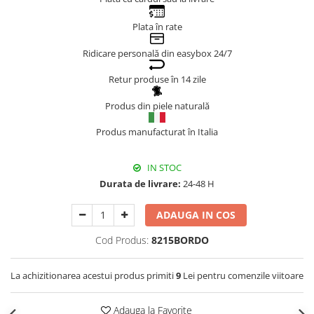
Genți Negre
Plata în rate
Genți Nude
Ridicare personală din easybox 24/7
Genți Portocalii
Genți Roze
Retur produse în 14 zile
Genți Roșii
Produs din piele naturală
Genți Taupe
Genți Turcoaz
Produs manufacturat în Italia
Genți Verzi
IN STOC
Durata de livrare:
24-48 H
ADAUGA IN COS
Cod Produs:
8215BORDO
La achizitionarea acestui produs primiti
9
Lei pentru comenzile viitoare
Adauga la Favorite