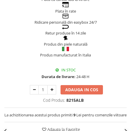
Genți Negre
Plata în rate
Genți Nude
Ridicare personală din easybox 24/7
Genți Portocalii
Genți Roze
Retur produse în 14 zile
Genți Roșii
Produs din piele naturală
Genți Taupe
Genți Turcoaz
Produs manufacturat în Italia
Genți Verzi
IN STOC
Durata de livrare:
24-48 H
ADAUGA IN COS
Cod Produs:
8215ALB
La achizitionarea acestui produs primiti
9
Lei pentru comenzile viitoare
Adauga la Favorite