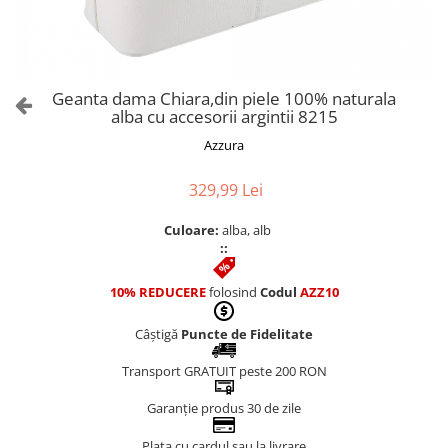
Culori Genți
Genti Aurii
Genti bleo
Genți Albastre
Geanta dama Chiara,din piele 100% naturala
Genți Albe
alba cu accesorii argintii 8215
Genți Argintii
Azzura
Genți Bej
Genți Bleumarin
329,99 Lei
Genți Bordo
Culoare:
alba, alb
Genți Cafenii
::
Genți Caramel
Genți Coniac
10% REDUCERE
folosind
Codul
AZZ10
Genți Corai
Câștigă
Puncte de Fidelitate
Genți Crem
Genți Galbene
Transport GRATUIT peste 200 RON
Genți Gri
Garanție produs 30 de zile
Genți Maro
Plata cu cardul sau la livrare
Genți Multicolore