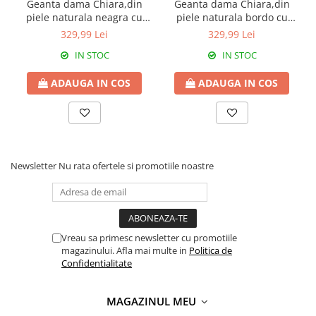
Geanta dama Chiara,din
Geanta dama Chiara,din
piele naturala neagra cu
piele naturala bordo cu
accesorii argintii 8215
accesorii argintii 8215
329,99 Lei
329,99 Lei
IN STOC
IN STOC
ADAUGA IN COS
ADAUGA IN COS
Newsletter
Nu rata ofertele si promotiile noastre
Vreau sa primesc newsletter cu promotiile
magazinului. Afla mai multe in
Politica de
Confidentialitate
MAGAZINUL MEU