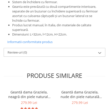
Sistem de închidere cu fermoar.
Geanta este prevăzută cu două compartimente interioare,
separate de un buzunar cu închidere superioară cu fermoar
asortat cu culoarea căptușelii și un buzunar lateral ce se
închide cu fermoar.
Produs lucrat manual, în Italia, din materiale de calitate
superioară.
Dimensiuni: L=32cm, l=12cm, H=22cm.
Informatii conformitate produs
Review-uri
(0)
PRODUSE SIMILARE
Geantă dama Graziela,
Geantă dama Graziela,
neagră din piele naturală
nude din piele naturală
8021
8021
279,99 Lei
279,99 Lei