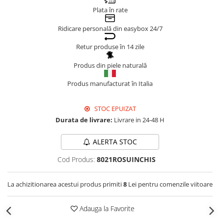
Plata în rate
Genți Negre
Genți Nude
Ridicare personală din easybox 24/7
Genți Portocalii
Retur produse în 14 zile
Genți Roze
Genți Roșii
Produs din piele naturală
Genți Taupe
Produs manufacturat în Italia
Genți Turcoaz
Genți Verzi
STOC EPUIZAT
Durata de livrare:
Livrare in 24-48 H
ALERTA STOC
Cod Produs:
8021ROSUINCHIS
La achizitionarea acestui produs primiti
8
Lei pentru comenzile viitoare
Adauga la Favorite