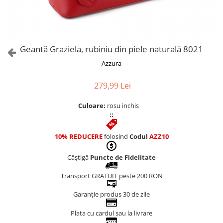
Culori Genți
Genti Aurii
Genti bleo
Genți Albastre
Geantă Graziela, rubiniu din piele naturală 8021
Genți Albe
Azzura
Genți Argintii
Genți Bej
279,99 Lei
Genți Bleumarin
Culoare:
rosu inchis
Genți Bordo
::
Genți Cafenii
Genți Caramel
10% REDUCERE
folosind
Codul
AZZ10
Genți Coniac
Câștigă
Puncte de Fidelitate
Genți Corai
Genți Crem
Transport GRATUIT peste 200 RON
Genți Galbene
Garanție produs 30 de zile
Genți Gri
Genți Maro
Plata cu cardul sau la livrare
Genți Multicolore