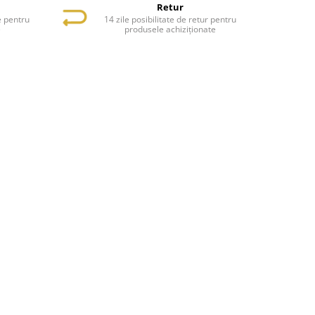
Retur
e pentru
14 zile posibilitate de retur pentru
e
produsele achiziționate