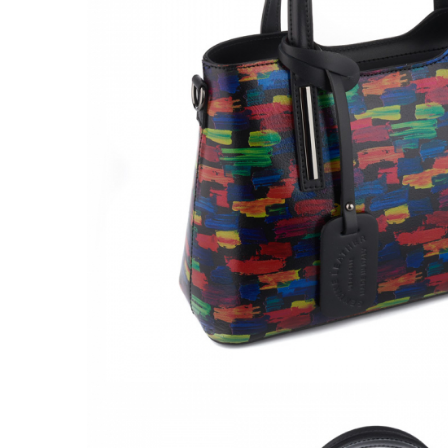
Culori Genți
Genti Aurii
Genti bleo
Genți Albastre
Genți Albe
Genți Argintii
Genți Bej
Genți Bleumarin
Genți Bordo
Genți Cafenii
Genți Caramel
Genți Coniac
Genți Corai
Genți Crem
Genți Galbene
Genți Gri
Genți Maro
Genți Multicolore