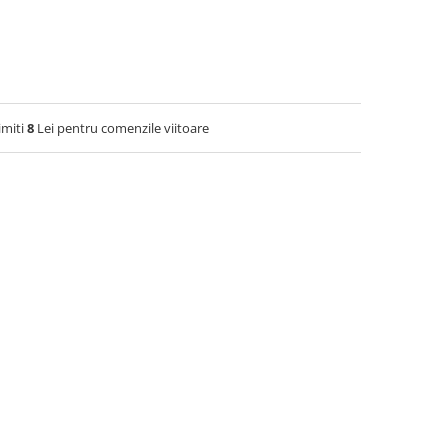
imiti
8
Lei pentru comenzile viitoare