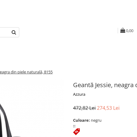
0,00
eagra din piele naturală, 8155
Geantă Jessie, neagra d
Azzura
472,82 Lei
274,53 Lei
Culoare:
negru
::