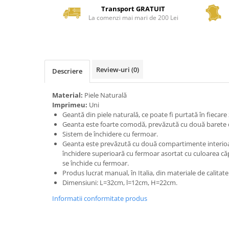
Transport GRATUIT
La comenzi mai mari de 200 Lei
Review-uri
(0)
Descriere
Material:
Piele Naturală
Imprimeu:
Uni
Geantă din piele naturală, ce poate fi purtată în fiecare 
Geanta este foarte comodă, prevăzută cu două barete d
Sistem de închidere cu fermoar.
Geanta este prevăzută cu două compartimente interioa
închidere superioară cu fermoar asortat cu culoarea căpt
se închide cu fermoar.
Produs lucrat manual, în Italia, din materiale de calitat
Dimensiuni: L=32cm, l=12cm, H=22cm.
Informatii conformitate produs