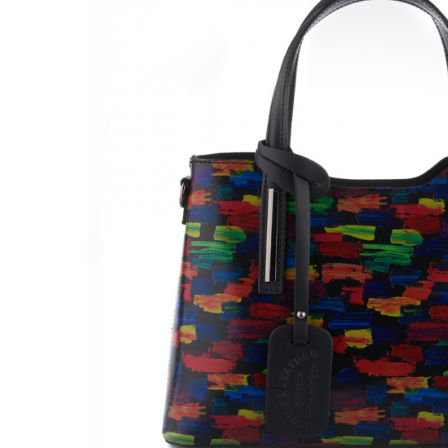
Genți Negre
Genți Nude
Genți Portocalii
Genți Roze
Genți Roșii
Genți Taupe
Genți Turcoaz
Genți Verzi