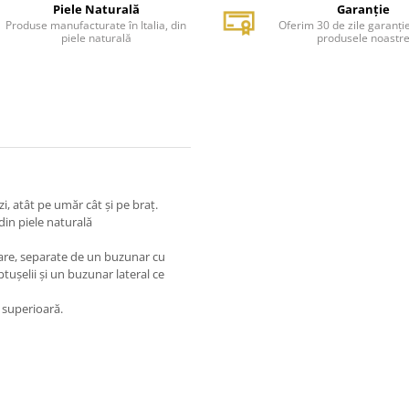
Piele Naturală
Garanție
Produse manufacturate în Italia, din
Oferim 30 de zile garanți
piele naturală
produsele noastr
zi, atât pe umăr cât și pe braț.
in piele naturală
re, separate de un buzunar cu
ușelii și un buzunar lateral ce
e superioară.