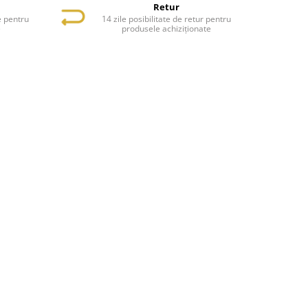
Retur
e pentru
14 zile posibilitate de retur pentru
e
produsele achiziționate