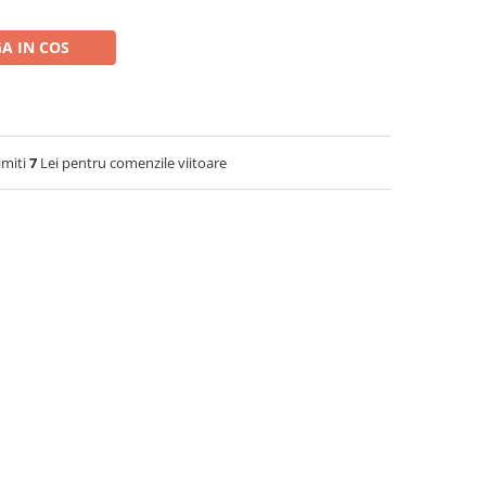
A IN COS
imiti
7
Lei pentru comenzile viitoare