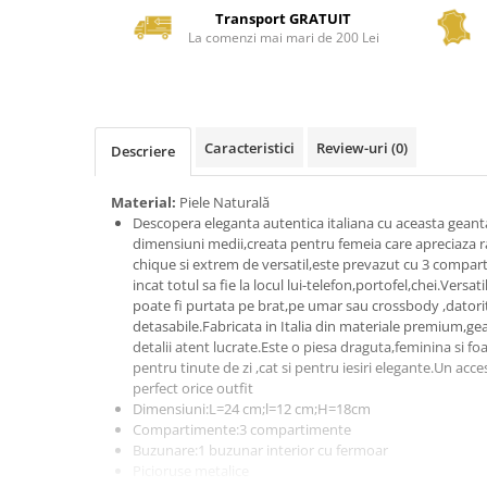
Transport GRATUIT
La comenzi mai mari de 200 Lei
Caracteristici
Review-uri
(0)
Descriere
Material:
Piele Naturală
Descopera eleganta autentica italiana cu aceasta geant
dimensiuni medii,creata pentru femeia care apreciaza r
chique si extrem de versatil,este prevazut cu 3 compar
incat totul sa fie la locul lui-telefon,portofel,chei.Versat
poate fi purtata pe brat,pe umar sau crossbody ,datorita
detasabile.Fabricata in Italia din materiale premium,ge
detalii atent lucrate.Este o piesa draguta,feminina si fo
pentru tinute de zi ,cat si pentru iesiri elegante.Un acce
perfect orice outfit
Dimensiuni:L=24 cm;l=12 cm;H=18cm
Compartimente:3 compartimente
Buzunare:1 buzunar interior cu fermoar
Picioruse metalice