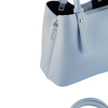
Culori Genți
Genti Aurii
Genti bleo
Genți Albastre
Genți Albe
Genți Argintii
Genți Bej
Genți Bleumarin
Genți Bordo
Genți Cafenii
Genți Caramel
Genți Coniac
Genți Corai
Genți Crem
Genți Galbene
Genți Gri
Genți Maro
Genți Multicolore