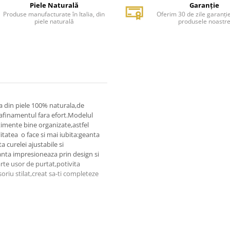
Piele Naturală
Garanție
Produse manufacturate în Italia, din
Oferim 30 de zile garanți
piele naturală
produsele noastr
a din piele 100% naturala,de
afinamentul fara efort.Modelul
timente bine organizate,astfel
ilitatea o face si mai iubita:geanta
 curelei ajustabile si
anta impresioneaza prin design si
arte usor de purtat,potivita
soriu stilat,creat sa-ti completeze