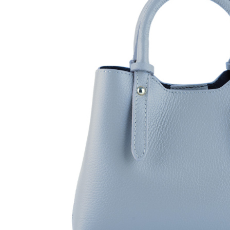
Genți Negre
Genți Nude
Genți Portocalii
Genți Roze
Genți Roșii
Genți Taupe
Genți Turcoaz
Genți Verzi