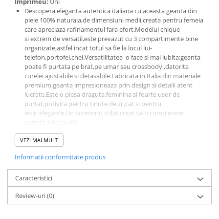
Imprimeu:
Uni
Descopera eleganta autentica italiana cu aceasta geanta din
piele 100% naturala,de dimensiuni medii,creata pentru femeia
care apreciaza rafinamentul fara efort.Modelul chique
si extrem de versatil,este prevazut cu 3 compartimente bine
organizate,astfel incat totul sa fie la locul lui-
telefon,portofel,chei.Versatilitatea o face si mai iubita:geanta
poate fi purtata pe brat,pe umar sau crossbody ,datorita
curelei ajustabile si detasabile.Fabricata in Italia din materiale
premium,geanta impresioneaza prin design si detalii atent
lucrate.Este o piesa draguta,feminina si foarte usor de
purtat,potivita pentru tinute de zi ,cat si pentru
iesiri elegante.Un accesoriu stilat,creat sa-ti completeze
perfect orice outfit
Dimensiuni:L=24 cm;l=12 cm;H=18cm
VEZI MAI MULT
Compartimente:3 compartimente
Buzunare:1 buzunar interior cu fermoar
Informatii conformitate produs
Picioruse metalice
Accesorii metalice aurii
Caracteristici
Sistem de inchidere;cu fermoar
Produs lucrat manual ,in Italia, din materiale de calitate
Review-uri
(0)
superioara