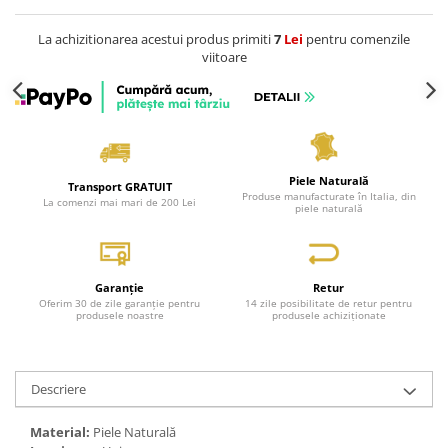
La achizitionarea acestui produs primiti
7
Lei
pentru comenzile
viitoare
Piele Naturală
Transport GRATUIT
Produse manufacturate în Italia, din
La comenzi mai mari de 200 Lei
piele naturală
Garanție
Retur
Oferim 30 de zile garanție pentru
14 zile posibilitate de retur pentru
produsele noastre
produsele achiziționate
Descriere
Material:
Piele Naturală