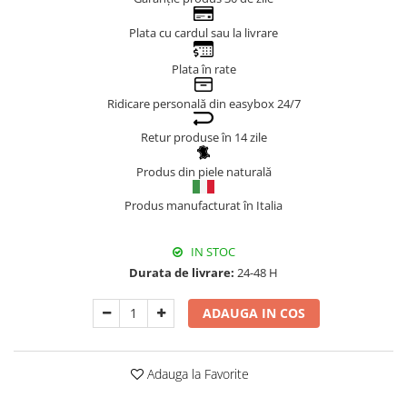
Genți Negre
Plata cu cardul sau la livrare
Genți Nude
Plata în rate
Genți Portocalii
Genți Roze
Ridicare personală din easybox 24/7
Genți Roșii
Retur produse în 14 zile
Genți Taupe
Genți Turcoaz
Produs din piele naturală
Genți Verzi
Produs manufacturat în Italia
IN STOC
Durata de livrare:
24-48 H
ADAUGA IN COS
Adauga la Favorite