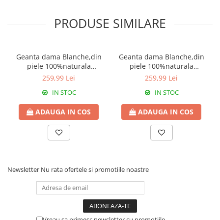
PRODUSE SIMILARE
Geanta dama Blanche,din
Geanta dama Blanche,din
piele 100%naturala
piele 100%naturala
Italia,8246,negru
Italia,8246,ivoire
259,99 Lei
259,99 Lei
IN STOC
IN STOC
ADAUGA IN COS
ADAUGA IN COS
Newsletter
Nu rata ofertele si promotiile noastre
Vreau sa primesc newsletter cu promotiile