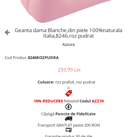
Culori Genți
Genti Aurii
Genti bleo
Genți Albastre
Geanta dama Blanche,din piele 100%naturala
Genți Albe
Italia,8246,roz pudrat
Genți Argintii
Azzura
Genți Bej
Genți Bleumarin
Cod Produs:
8246ROZPUDRA
Genți Bordo
259,99 Lei
Genți Cafenii
Genți Caramel
Culoare:
roz prafuit, roz pudrat
::
Genți Coniac
Genți Corai
10% REDUCERE
folosind
Codul
AZZ10
Genți Crem
Genți Galbene
Câștigă
Puncte de Fidelitate
Genți Gri
Transport GRATUIT peste 200 RON
Genți Maro
Garanție produs 30 de zile
Genți Multicolore