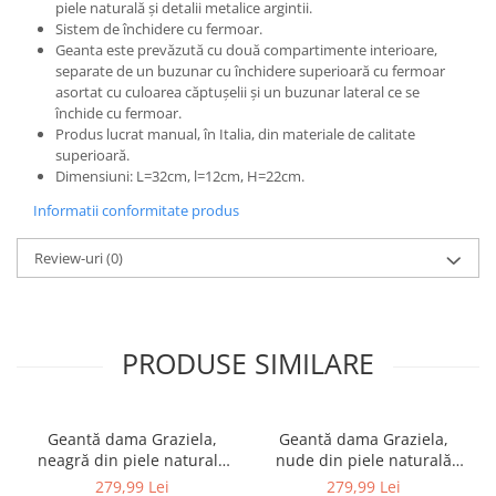
piele naturală și detalii metalice argintii.
Sistem de închidere cu fermoar.
Geanta este prevăzută cu două compartimente interioare,
separate de un buzunar cu închidere superioară cu fermoar
asortat cu culoarea căptușelii și un buzunar lateral ce se
închide cu fermoar.
Produs lucrat manual, în Italia, din materiale de calitate
superioară.
Dimensiuni: L=32cm, l=12cm, H=22cm.
Informatii conformitate produs
Review-uri
(0)
PRODUSE SIMILARE
Geantă dama Graziela,
Geantă dama Graziela,
neagră din piele naturală
nude din piele naturală
8021
8021
279,99 Lei
279,99 Lei