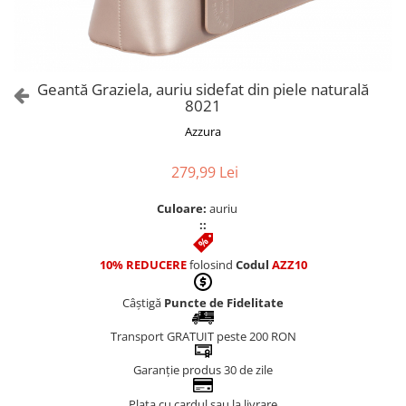
Culori Genți
Genti Aurii
Genti bleo
Genți Albastre
Geantă Graziela, auriu sidefat din piele naturală
Genți Albe
8021
Genți Argintii
Azzura
Genți Bej
Genți Bleumarin
279,99 Lei
Genți Bordo
Culoare:
auriu
Genți Cafenii
::
Genți Caramel
Genți Coniac
10% REDUCERE
folosind
Codul
AZZ10
Genți Corai
Câștigă
Puncte de Fidelitate
Genți Crem
Genți Galbene
Transport GRATUIT peste 200 RON
Genți Gri
Garanție produs 30 de zile
Genți Maro
Plata cu cardul sau la livrare
Genți Multicolore