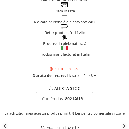
Genți Negre
Plata în rate
Genți Nude
Ridicare personală din easybox 24/7
Genți Portocalii
Genți Roze
Retur produse în 14 zile
Genți Roșii
Produs din piele naturală
Genți Taupe
Genți Turcoaz
Produs manufacturat în Italia
Genți Verzi
STOC EPUIZAT
Durata de livrare:
Livrare in 24-48 H
ALERTA STOC
Cod Produs:
8021AUR
La achizitionarea acestui produs primiti
8
Lei pentru comenzile viitoare
Adauga la Favorite