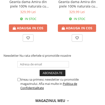
Geanta dama Amira din
Geanta dama Amira din
piele 100% naturala cu
piele 100% naturala cu
textura croco negru 8222
textura croco crem 8222
329,99 Lei
329,99 Lei
IN STOC
IN STOC
ADAUGA IN COS
ADAUGA IN COS
Newsletter
Nu rata ofertele si promotiile noastre
Vreau sa primesc newsletter cu promotiile
magazinului. Afla mai multe in
Politica de
Confidentialitate
MAGAZINUL MEU