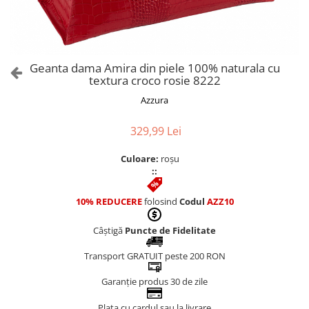
Culori Genți
Genti Aurii
Genti bleo
Genți Albastre
Geanta dama Amira din piele 100% naturala cu
Genți Albe
textura croco rosie 8222
Genți Argintii
Azzura
Genți Bej
Genți Bleumarin
329,99 Lei
Genți Bordo
Culoare:
roșu
Genți Cafenii
::
Genți Caramel
Genți Coniac
10% REDUCERE
folosind
Codul
AZZ10
Genți Corai
Câștigă
Puncte de Fidelitate
Genți Crem
Genți Galbene
Transport GRATUIT peste 200 RON
Genți Gri
Garanție produs 30 de zile
Genți Maro
Plata cu cardul sau la livrare
Genți Multicolore