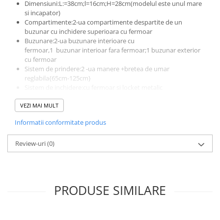
Dimensiuni:L:=38cm;l=16cm;H=28cm(modelul este unul mare
si incapator)
Compartimente:2-ua compartimente despartite de un
buzunar cu inchidere superioara cu fermoar
Buzunare:2-ua buzunare interioare cu
fermoar,1 buzunar interioar fara fermoar;1 buzunar exterior
cu fermoar
Sistem de prindere:2 -ua manere +bretea de umar
reglabila{65cm-125cm}
Sistem de inchidere:cu fermoar si locket metalic
Culoare accesorii:aurii
VEZI MAI MULT
Altele:picioruse metalice
Produs lucrat manual in Italia din materiale de calitate
Informatii conformitate produs
superioara
Review-uri
(0)
PRODUSE SIMILARE