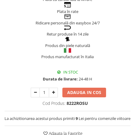
Genți Negre
Plata în rate
Genți Nude
Ridicare personală din easybox 24/7
Genți Portocalii
Genți Roze
Retur produse în 14 zile
Genți Roșii
Produs din piele naturală
Genți Taupe
Genți Turcoaz
Produs manufacturat în Italia
Genți Verzi
IN STOC
Durata de livrare:
24-48 H
ADAUGA IN COS
Cod Produs:
8222ROSU
La achizitionarea acestui produs primiti
9
Lei pentru comenzile viitoare
Adauga la Favorite