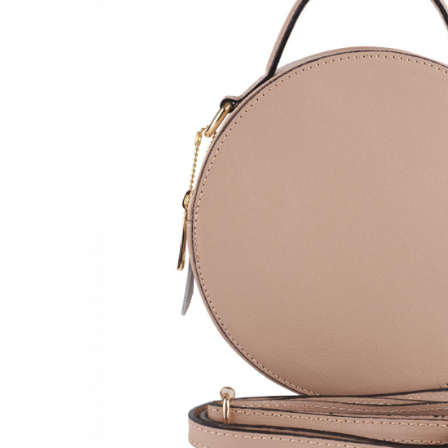
Genți Negre
Genți Nude
Genți Portocalii
Genți Roze
Genți Roșii
Genți Taupe
Genți Turcoaz
Genți Verzi