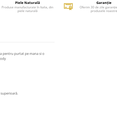
Piele Naturală
Garanție
Produse manufacturate în Italia, din
Oferim 30 de zile garanți
piele naturală
produsele noastr
ta pentru purtat pe mana si o
body
e superioară.