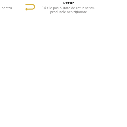
Retur
e pentru
14 zile posibilitate de retur pentru
e
produsele achiziționate