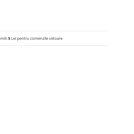
imiti
5
Lei pentru comenzile viitoare