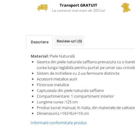
Transport GRATUIT
La comenzi mai mari de 200 Lei
Review-uri
(0)
Descriere
Material:
Piele Naturală
Geanta din piele naturala saffiano,prevazuta cu o bare
curea lunga reglabila pentru purtat pe umar sau cross
Sistem de inchidere cu 2-ua fermoare distincte
Accesorii metalice aurii
Picioruse metalice
Captuseala din piele naturala saffiano
Compartimentare: 1 compartiment interior
Lungime curea :125 cm
Produs lucrat manual, în Italia, din materiale de calitat
Dimensiuni:L=19,l=9,H=19 cm
Informatii conformitate produs