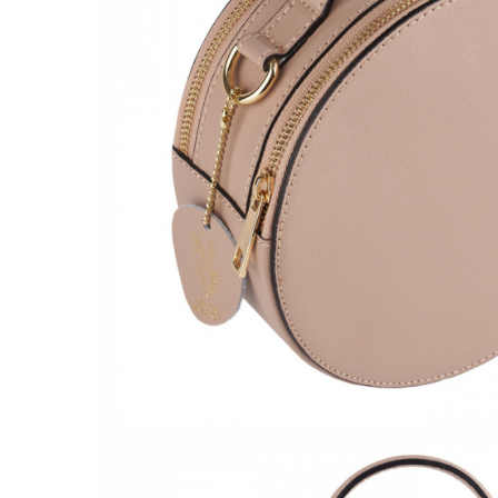
Culori Genți
Genti Aurii
Genti bleo
Genți Albastre
Genți Albe
Genți Argintii
Genți Bej
Genți Bleumarin
Genți Bordo
Genți Cafenii
Genți Caramel
Genți Coniac
Genți Corai
Genți Crem
Genți Galbene
Genți Gri
Genți Maro
Genți Multicolore