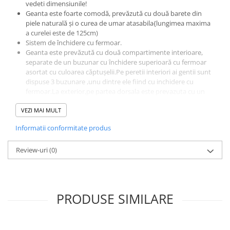
vedeti dimensiunile!
Geanta este foarte comodă, prevăzută cu două barete din
piele naturală și o curea de umar atasabila{lungimea maxima
a curelei este de 125cm)
Sistem de închidere cu fermoar.
Geanta este prevăzută cu două compartimente interioare,
separate de un buzunar cu închidere superioară cu fermoar
asortat cu culoarea căptușelii.Pe peretii interiori ai gentii sunt
dispuse 3 buzunare ,unu dintre ele fiind cu inchidere cu
fermoar.La exterior,pe partea dorsala este prevazuta cu un
buzunar cu inchidere cu fermoar.
VEZI MAI MULT
Picioruse metalice
Accesorii metalice argintii
Informatii conformitate produs
Dimensiuni:L=36cm,l=16 cm,H=28 cm
Produs lucrat manual in Italia din materiale de calitate
Review-uri
superioara
(0)
PRODUSE SIMILARE