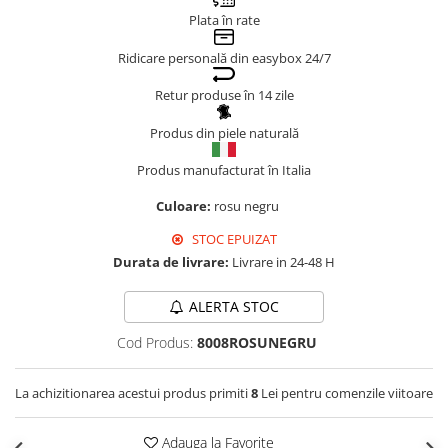
Plata în rate
Genți Negre
Genți Nude
Ridicare personală din easybox 24/7
Genți Portocalii
Retur produse în 14 zile
Genți Roze
Genți Roșii
Produs din piele naturală
Genți Taupe
Produs manufacturat în Italia
Genți Turcoaz
Culoare:
rosu negru
Genți Verzi
STOC EPUIZAT
Durata de livrare:
Livrare in 24-48 H
ALERTA STOC
Cod Produs:
8008ROSUNEGRU
La achizitionarea acestui produs primiti
8
Lei pentru comenzile viitoare
Adauga la Favorite