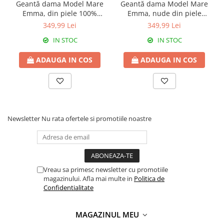
Geantă dama Model Mare
Geantă dama Model Mare
Emma, din piele 100%
Emma, nude din piele
naturala ,negru,8008
naturală 8008
349,99 Lei
349,99 Lei
IN STOC
IN STOC
ADAUGA IN COS
ADAUGA IN COS
Newsletter
Nu rata ofertele si promotiile noastre
Vreau sa primesc newsletter cu promotiile
magazinului. Afla mai multe in
Politica de
Confidentialitate
MAGAZINUL MEU