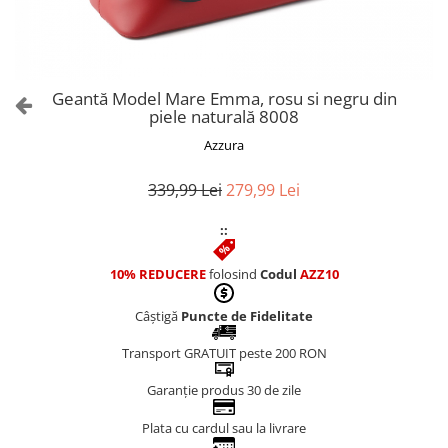
Culori Genți
Genti Aurii
Genti bleo
Genți Albastre
Geantă Model Mare Emma, rosu si negru din
Genți Albe
piele naturală 8008
Genți Argintii
Azzura
Genți Bej
Genți Bleumarin
339,99 Lei
279,99 Lei
Genți Bordo
::
Genți Cafenii
Genți Caramel
10% REDUCERE
folosind
Codul
AZZ10
Genți Coniac
Câștigă
Puncte de Fidelitate
Genți Corai
Genți Crem
Transport GRATUIT peste 200 RON
Genți Galbene
Garanție produs 30 de zile
Genți Gri
Genți Maro
Plata cu cardul sau la livrare
Genți Multicolore