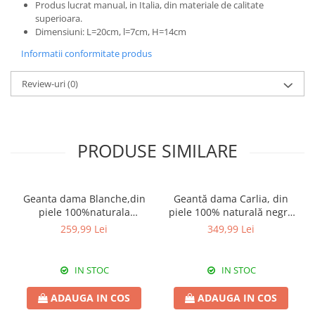
Produs lucrat manual, in Italia, din materiale de calitate
superioara.
Dimensiuni: L=20cm, l=7cm, H=14cm
Informatii conformitate produs
Review-uri
(0)
PRODUSE SIMILARE
Geanta dama Blanche,din
Geantă dama Carlia, din
piele 100%naturala
piele 100% naturală negru
Italia,8246,negru
8009
259,99 Lei
349,99 Lei
IN STOC
IN STOC
ADAUGA IN COS
ADAUGA IN COS