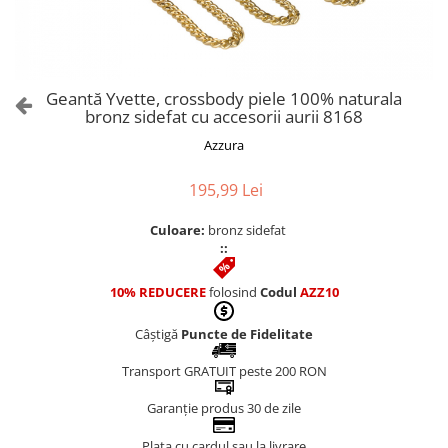
Culori Genți
Genti Aurii
Genti bleo
Genți Albastre
Geantă Yvette, crossbody piele 100% naturala
Genți Albe
bronz sidefat cu accesorii aurii 8168
Genți Argintii
Azzura
Genți Bej
Genți Bleumarin
195,99 Lei
Genți Bordo
Culoare:
bronz sidefat
Genți Cafenii
::
Genți Caramel
Genți Coniac
10% REDUCERE
folosind
Codul
AZZ10
Genți Corai
Câștigă
Puncte de Fidelitate
Genți Crem
Genți Galbene
Transport GRATUIT peste 200 RON
Genți Gri
Garanție produs 30 de zile
Genți Maro
Plata cu cardul sau la livrare
Genți Multicolore