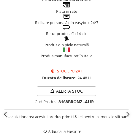
Genți Negre
Plata în rate
Genți Nude
Ridicare personală din easybox 24/7
Genți Portocalii
Genți Roze
Retur produse în 14 zile
Genți Roșii
Produs din piele naturală
Genți Taupe
Genți Turcoaz
Produs manufacturat în Italia
Genți Verzi
STOC EPUIZAT
Durata de livrare:
24-48 H
ALERTA STOC
Cod Produs:
8168BRONZ -AUR
La achizitionarea acestui produs primiti
5
Lei pentru comenzile viitoare
Adauga la Favorite