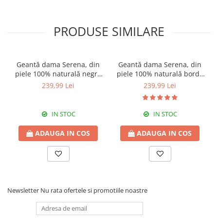
PRODUSE SIMILARE
Geantă dama Serena, din
Geantă dama Serena, din
piele 100% naturală negru
piele 100% naturală bordo
8244
8244
239,99 Lei
239,99 Lei
IN STOC
IN STOC
ADAUGA IN COS
ADAUGA IN COS
Newsletter
Nu rata ofertele si promotiile noastre