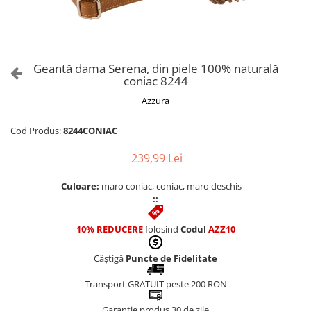
Culori Genți
Genti Aurii
Genti bleo
Genți Albastre
Geantă dama Serena, din piele 100% naturală
Genți Albe
coniac 8244
Genți Argintii
Azzura
Genți Bej
Genți Bleumarin
Cod Produs:
8244CONIAC
Genți Bordo
239,99 Lei
Genți Cafenii
Genți Caramel
Culoare:
maro coniac, coniac, maro deschis
::
Genți Coniac
Genți Corai
10% REDUCERE
folosind
Codul
AZZ10
Genți Crem
Genți Galbene
Câștigă
Puncte de Fidelitate
Genți Gri
Transport GRATUIT peste 200 RON
Genți Maro
Garanție produs 30 de zile
Genți Multicolore