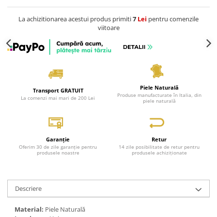
La achizitionarea acestui produs primiti
7
Lei
pentru comenzile
viitoare
Piele Naturală
Transport GRATUIT
Produse manufacturate în Italia, din
La comenzi mai mari de 200 Lei
piele naturală
Garanție
Retur
Oferim 30 de zile garanție pentru
14 zile posibilitate de retur pentru
produsele noastre
produsele achiziționate
Descriere
Material:
Piele Naturală