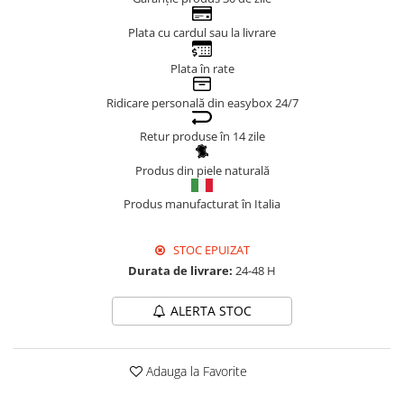
Genți Negre
Plata cu cardul sau la livrare
Genți Nude
Plata în rate
Genți Portocalii
Genți Roze
Ridicare personală din easybox 24/7
Genți Roșii
Retur produse în 14 zile
Genți Taupe
Genți Turcoaz
Produs din piele naturală
Genți Verzi
Produs manufacturat în Italia
STOC EPUIZAT
Durata de livrare:
24-48 H
ALERTA STOC
Adauga la Favorite