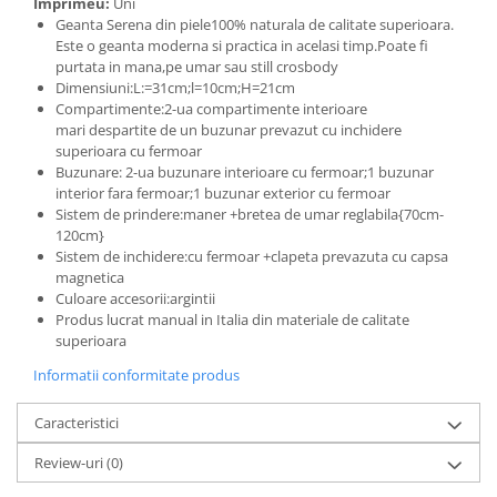
Imprimeu:
Uni
Geanta Serena din piele100% naturala de calitate superioara.
Este o geanta moderna si practica in acelasi timp.Poate fi
purtata in mana,pe umar sau still crosbody
Dimensiuni:L:=31cm;l=10cm;H=21cm
Compartimente:2-ua compartimente interioare
mari despartite de un buzunar prevazut cu inchidere
superioara cu fermoar
Buzunare: 2-ua buzunare interioare cu fermoar;1 buzunar
interior fara fermoar;1 buzunar exterior cu fermoar
Sistem de prindere:maner +bretea de umar reglabila{70cm-
120cm}
Sistem de inchidere:cu fermoar +clapeta prevazuta cu capsa
magnetica
Culoare accesorii:argintii
Produs lucrat manual in Italia din materiale de calitate
superioara
Informatii conformitate produs
Caracteristici
Review-uri
(0)