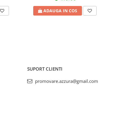
ADAUGA IN COS
A
SUPORT CLIENTI
promovare.azzura@gmail.com