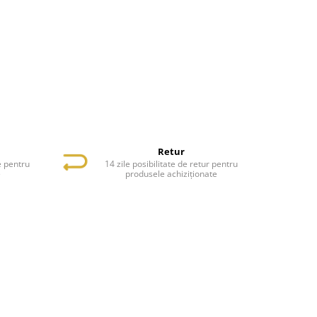
Retur
e pentru
14 zile posibilitate de retur pentru
e
produsele achiziționate