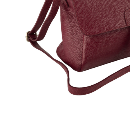
Culori Genți
Genti Aurii
Genti bleo
Genți Albastre
Genți Albe
Genți Argintii
Genți Bej
Genți Bleumarin
Genți Bordo
Genți Cafenii
Genți Caramel
Genți Coniac
Genți Corai
Genți Crem
Genți Galbene
Genți Gri
Genți Maro
Genți Multicolore