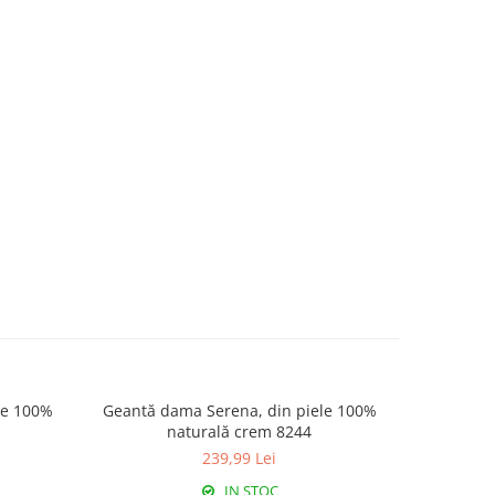
Geantă dama Serena, din piele 100%
Geantă d
naturală crem 8244
nat
239,99 Lei
IN STOC