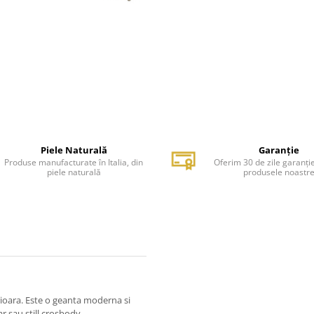
Piele Naturală
Garanție
Produse manufacturate în Italia, din
Oferim 30 de zile garanți
piele naturală
produsele noastr
ioara. Este o geanta moderna si
r sau still crosbody