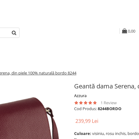
0,00
rena, din piele 100% naturală bordo 8244
Geantă dama Serena, d
Azzura
1 Review
Cod Produs:
8244BORDO
239,99 Lei
Culoare:
visiniu, rosu inchis, bord