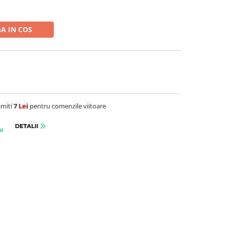
A IN COS
imiti
7
Lei
pentru comenzile viitoare