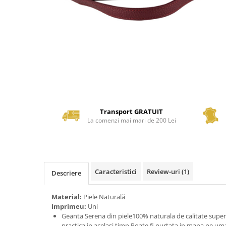
Transport GRATUIT
La comenzi mai mari de 200 Lei
Caracteristici
Review-uri
(1)
Descriere
Material:
Piele Naturală
Imprimeu:
Uni
Geanta Serena din piele100% naturala de calitate super
practica in acelasi timp.Poate fi purtata in mana,pe uma