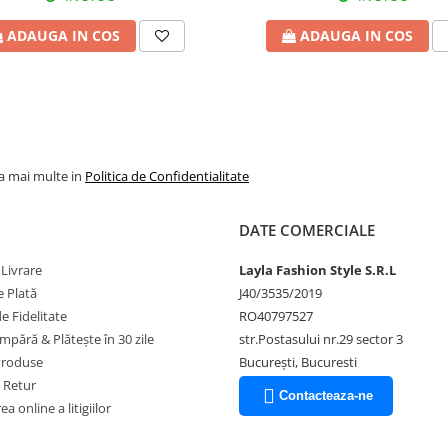
ADAUGA IN COS
ADAUGA IN COS
la mai multe in
Politica de Confidentialitate
DATE COMERCIALE
 Livrare
Layla Fashion Style S.R.L
 Plată
J40/3535/2019
 Fidelitate
RO40797527
pără & Plătește în 30 zile
str.Postasului nr.29 sector 3
Produse
București, Bucuresti
e Retur
Contacteaza-ne
a online a litigiilor