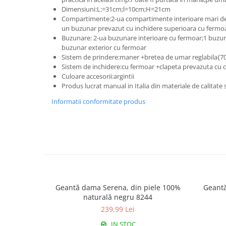
Dimensiuni:L:=31cm;l=10cm;H=21cm
Compartimente:2-ua compartimente interioare mari de
un buzunar prevazut cu inchidere superioara cu fermo
Buzunare: 2-ua buzunare interioare cu fermoar;1 buzuna
buzunar exterior cu fermoar
Sistem de prindere:maner +bretea de umar reglabila{
Sistem de inchidere:cu fermoar +clapeta prevazuta cu
Culoare accesorii:argintii
Produs lucrat manual in Italia din materiale de calitate
Informatii conformitate produs
Geantă dama Serena, din piele 100%
Geantă
naturală negru 8244
239,99 Lei
IN STOC