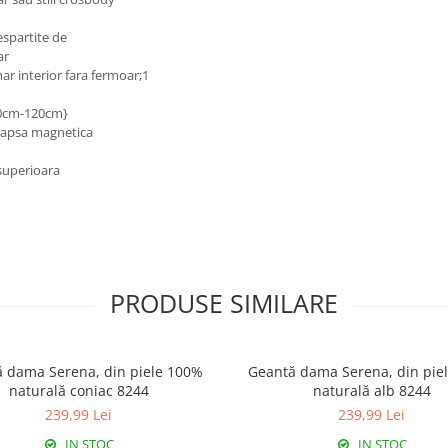
spartite de
ar
r interior fara fermoar;1
70cm-120cm}
 capsa magnetica
 superioara
PRODUSE SIMILARE
 dama Serena, din piele 100%
Geantă dama Serena, din piele 100%
naturală coniac 8244
naturală alb 8244
239,99 Lei
239,99 Lei
IN STOC
IN STOC