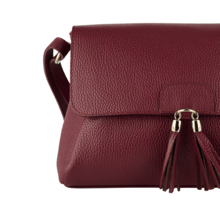
Genți Negre
Genți Nude
Genți Portocalii
Genți Roze
Genți Roșii
Genți Taupe
Genți Turcoaz
Genți Verzi