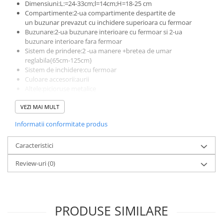
Dimensiuni:L:=24-33cm;l=14cm;H=18-25 cm
Compartimente:2-ua compartimente despartite de
un buzunar prevazut cu inchidere superioara cu fermoar
Buzunare:2-ua buzunare interioare cu fermoar si 2-ua
buzunare interioare fara fermoar
Sistem de prindere:2 -ua manere +bretea de umar
reglabila{65cm-125cm}
Sistem de inchidere:cu fermoar
Culoare accesorii:aurii
Altele:picioruse metalice
Produs lucrat manual in Italia din materiale de calitate
VEZI MAI MULT
superioara
Informatii conformitate produs
Caracteristici
Review-uri
(0)
PRODUSE SIMILARE