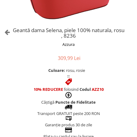
Culori Genți
Genti Aurii
Genti bleo
Genți Albastre
Geantă dama Selena, piele 100% naturala, rosu
Genți Albe
, 8236
Genți Argintii
Azzura
Genți Bej
Genți Bleumarin
309,99 Lei
Genți Bordo
Culoare:
rosu, rosie
Genți Cafenii
::
Genți Caramel
Genți Coniac
10% REDUCERE
folosind
Codul
AZZ10
Genți Corai
Câștigă
Puncte de Fidelitate
Genți Crem
Genți Galbene
Transport GRATUIT peste 200 RON
Genți Gri
Garanție produs 30 de zile
Genți Maro
Plata cu cardul sau la livrare
Genți Multicolore