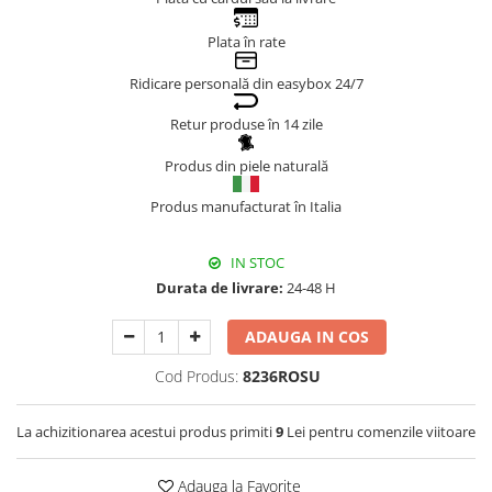
Genți Negre
Plata în rate
Genți Nude
Ridicare personală din easybox 24/7
Genți Portocalii
Genți Roze
Retur produse în 14 zile
Genți Roșii
Produs din piele naturală
Genți Taupe
Genți Turcoaz
Produs manufacturat în Italia
Genți Verzi
IN STOC
Durata de livrare:
24-48 H
ADAUGA IN COS
Cod Produs:
8236ROSU
La achizitionarea acestui produs primiti
9
Lei pentru comenzile viitoare
Adauga la Favorite