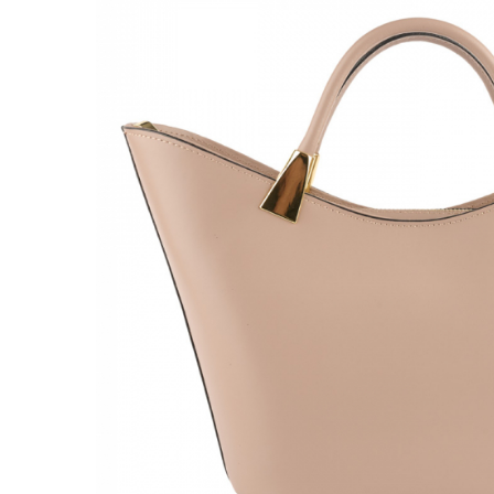
Genți Negre
Genți Nude
Genți Portocalii
Genți Roze
Genți Roșii
Genți Taupe
Genți Turcoaz
Genți Verzi