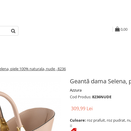
0,00
ena, piele 100% naturala, nude , 8236
Geantă dama Selena, p
Azzura
Cod Produs:
8236NUDE
309,99 Lei
Culoare:
roz prafuit, roz pudrat, 
::