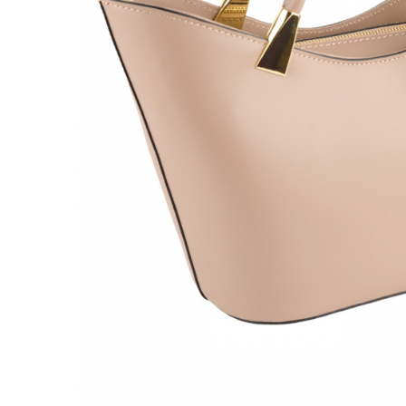
Culori Genți
Genti Aurii
Genti bleo
Genți Albastre
Genți Albe
Genți Argintii
Genți Bej
Genți Bleumarin
Genți Bordo
Genți Cafenii
Genți Caramel
Genți Coniac
Genți Corai
Genți Crem
Genți Galbene
Genți Gri
Genți Maro
Genți Multicolore