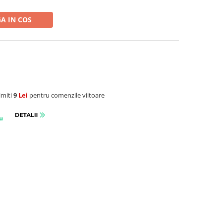
A IN COS
imiti
9
Lei
pentru comenzile viitoare