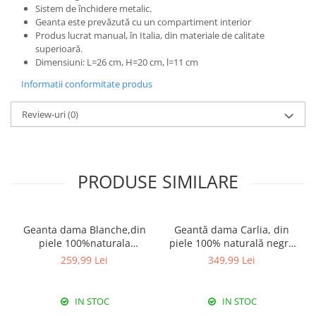
Sistem de închidere metalic.
Geanta este prevăzută cu un compartiment interior
Produs lucrat manual, în Italia, din materiale de calitate
superioară.
Dimensiuni: L=26 cm, H=20 cm, l=11 cm
Informatii conformitate produs
Review-uri
(0)
PRODUSE SIMILARE
Geanta dama Blanche,din
Geantă dama Carlia, din
piele 100%naturala
piele 100% naturală negru
Italia,8246,negru
8009
259,99 Lei
349,99 Lei
IN STOC
IN STOC