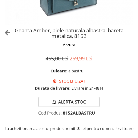
Culori Genți
Genti Aurii
Genti bleo
Genți Albastre
Geantă Amber, piele naturala albastra, bareta
Genți Albe
metalica, 8152
Genți Argintii
Azzura
Genți Bej
Genți Bleumarin
465,00 Lei
269,99 Lei
Genți Bordo
Culoare:
albastru
Genți Cafenii
STOC EPUIZAT
Genți Caramel
Durata de livrare:
Livrare in 24-48 H
Genți Coniac
Genți Corai
ALERTA STOC
Genți Crem
Cod Produs:
8152ALBASTRU
Genți Galbene
Genți Gri
La achizitionarea acestui produs primiti
8
Lei pentru comenzile viitoare
Genți Maro
Genți Multicolore