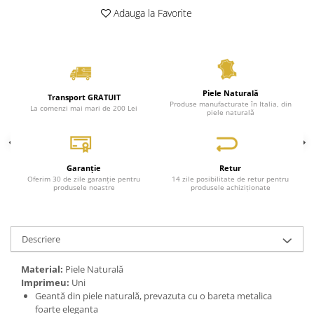
Adauga la Favorite
Genți Negre
Genți Nude
Genți Portocalii
Genți Roze
Genți Roșii
Piele Naturală
Transport GRATUIT
Produse manufacturate în Italia, din
Genți Taupe
La comenzi mai mari de 200 Lei
piele naturală
Genți Turcoaz
Genți Verzi
Garanție
Retur
Oferim 30 de zile garanție pentru
14 zile posibilitate de retur pentru
produsele noastre
produsele achiziționate
Descriere
Material:
Piele Naturală
Imprimeu:
Uni
Geantă din piele naturală, prevazuta cu o bareta metalica
foarte eleganta